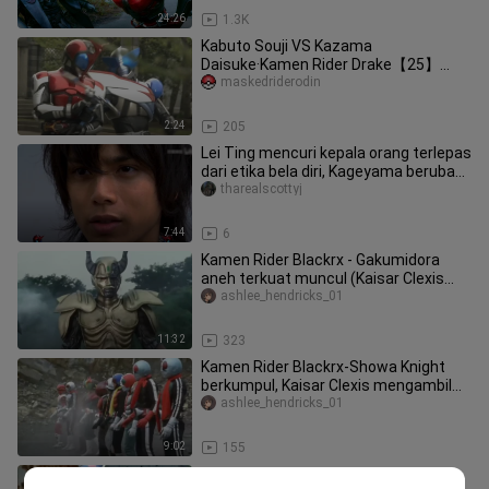
24:26
1.3K
Kabuto Souji VS Kazama
Daisuke·Kamen Rider Drake【25】
Kabuto Kamen Rider Kato
maskedriderodin
2:24
205
Lei Ting mencuri kepala orang terlepas
dari etika bela diri, Kageyama berubah
menjadi Kamen Rider Ki
tharealscottyj
7:44
6
Kamen Rider Blackrx - Gakumidora
aneh terkuat muncul (Kaisar Clexis
juga sangat pandai membunuh oran
ashlee_hendricks_01
11:32
323
Kamen Rider Blackrx-Showa Knight
berkumpul, Kaisar Clexis mengambil
keputusan, Gedorion menjadi kamb
ashlee_hendricks_01
9:02
155
Kamen Rider Blackrx-Mary Baron