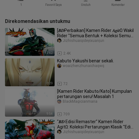
1
Favorit Saya
Unduh
Komentar
Direkomendasikan untukmu
[𝑩𝑫Perbaikan] Kamen Rider 𝑨𝒈𝒊𝒕Ω Wakil
Rider "Semua Bentuk + Koleksi Semua
Bunuh"
Jizhishuaiqideyixuanjun
12:42
2.4K
Kabuto Yakushi benar sekali.
woaizhenzhunaichaqwq
0:29
72
[Kamen Rider Kabuto/Kato] Kumpulan
pertarungan seru! Masalah 1
BlackMagicianmana
9:54
709
"𝑩𝑫 Edisi Remaster" Kamen Rider
AgitΩ: Koleksi Pertarungan Klasik "Edisi
Ketujuh"
Jizhishuaiqideyixuanjun