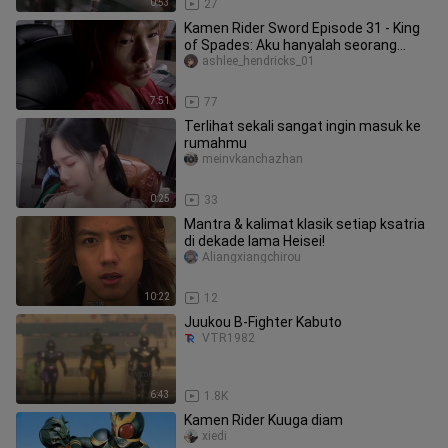
0:53
27
Kamen Rider Sword Episode 31 - King
of Spades: Aku hanyalah seorang
paparazzi yang menyukai gosip ks
ashlee_hendricks_01
7:51
77
Terlihat sekali sangat ingin masuk ke
rumahmu
meinvkanchazhan
0:25
33
Mantra & kalimat klasik setiap ksatria
di dekade lama Heisei!
Aliangxiangchirou
10:22
12
Juukou B-Fighter Kabuto
VTR1982
6:43
1.8K
Kamen Rider Kuuga diam
xiedi