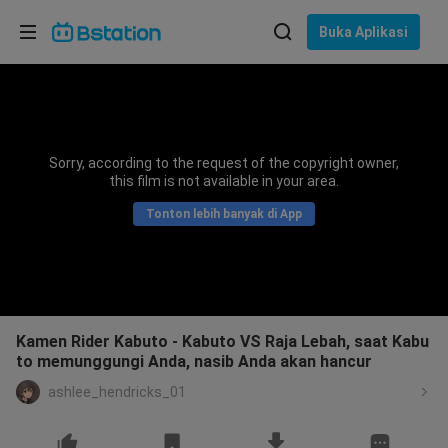
Pilih bahasa
Buka Aplikasi
English
Bahasa: Bahasa Indonesia
ภาษาไทย
Sorry, according to the request of the copyright owner,
asuk
this film is not available in your area.
Tiếng Việt
Tonton lebih banyak di App
Bahasa Indonesia
Bahasa Melayu
Kamen Rider Kabuto - Kabuto VS Raja Lebah, saat Kabu
to memunggungi Anda, nasib Anda akan hancur
ashlee_hendricks_01