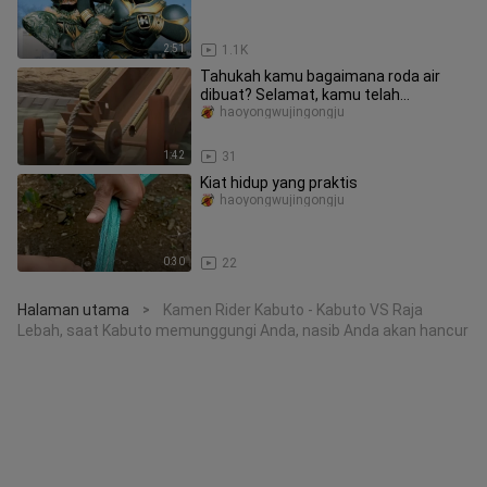
2:51
1.1K
Tahukah kamu bagaimana roda air
dibuat? Selamat, kamu telah
menemukan roda air.
haoyongwujingongju
1:42
31
Kiat hidup yang praktis
haoyongwujingongju
0:30
22
Halaman utama
Kamen Rider Kabuto - Kabuto VS Raja
>
Lebah, saat Kabuto memunggungi Anda, nasib Anda akan hancur