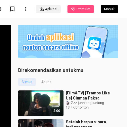
Aplikasi
Premium
Masuk
Direkomendasikan untukmu
Semua
Anime
[Film&TV] [Tramps Like
Us] Ciuman Paksa
Zzz-junniangbuniang
13.4K Ditonton
3:00
Setelah berpura-pura