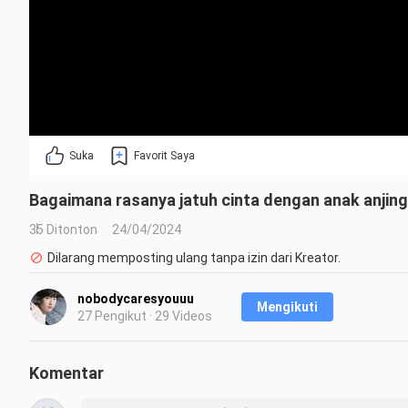
Suka
Favorit Saya
Bagaimana rasanya jatuh cinta dengan anak anjin
35 Ditonton
24/04/2024
Dilarang memposting ulang tanpa izin dari Kreator.
nobodycaresyouuu
Mengikuti
27 Pengikut · 29 Videos
Komentar