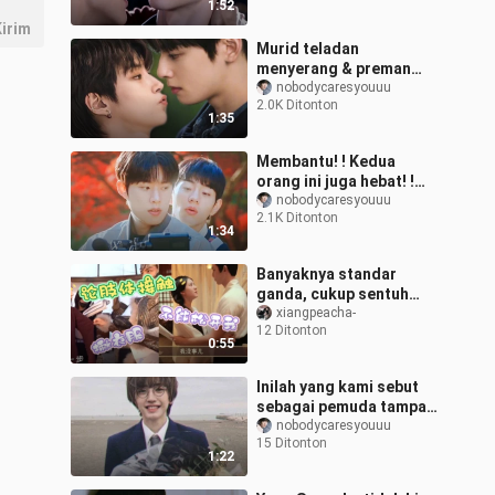
1:52
kecanduan seks, m
irim
Murid teladan
menyerang & preman
sekolah menerima |
nobodycaresyouuu
2.0K Ditonton
Kecepatan terkunci!
1:35
Membantu! ! Kedua
orang ini juga hebat! !
Sangat menyenangkan
nobodycaresyouuu
2.1K Ditonton
memiliki senior berwajah
1:34
lumpuh x pemu
Banyaknya standar
ganda, cukup sentuh
kamu sekali saja aku
xiangpeacha-
12 Ditonton
kalah, adegan fisik
0:55
antara Leizi dan Luzi
Inilah yang kami sebut
sebagai pemuda tampan
asal Jepang!
nobodycaresyouuu
15 Ditonton
1:22