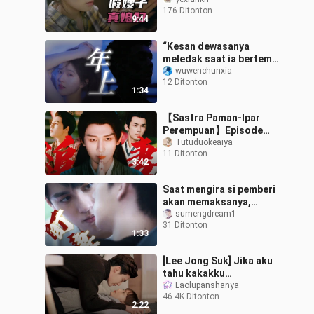
kakak ipar itu
176 Ditonton
dipersiapkan untukku
9:44
[Membuka “Pernikah
“Kesan dewasanya
meledak saat ia bertemu
dengannya” //【Wu Lu
wuwenchunxia
12 Ditonton
Bisa Kabur】
1:34
【Sastra Paman-Ipar
Perempuan】Episode
Tambahan｜Mengejar
Tutuduokeaiya
11 Ditonton
Istri｜Dasar penipu,
3:42
orang jahat, dan pria ber
Saat mengira si pemberi
akan memaksanya,
ternyata ia justru
sumengdream1
31 Ditonton
terkulai di pelukan si
1:33
penerima sambil m
[Lee Jong Suk] Jika aku
tahu kakakku
menyukaiku, aku tidak
Laolupanshanya
46.4K Ditonton
akan berpura-pura!
2:22
Anjing susu kecil di t