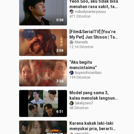
Yeon Soo, aku tidak bisa
menahan rasa sakit, tapi
aku sudah terbiasa,
nobodycaresyouuu
471 Ditonton
biarkan suara hujan di
0:58
luar je
[Film&SerialTV] [You’re
My Pet] Jun Shison | Tak
Cuma Ganteng
Manede
12.1K Ditonton
3:04
“Aku begitu
mencintaimu”
buyaochicanbao
199 Ditonton
3:56
Model yang sama 3,
kalau menolak langsung
ciuman
lakelyzero7
48 Ditonton
6:51
Karena kakak laki-laki
menyukai pria, berarti
yexiankh