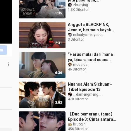
jadi pasangan,
sahabatku tak mau
zhuoying1
1.3K Ditonton
melanjutkan lagi:
1:35
Episode 1 (Begitu
bangun, ak
Anggota BLACKPINK,
Jennie, bermain kayak
dengan santai sampai
nobodycaresyouuu
3 Ditonton
bikin ibuku tercengang!
2:31
Pantas saja di
im
“Harus mulai dari mana
ya, bicara soal cuaca
atau bilang aku sangat
mosaida
46 Ditonton
merindukanmu”
6:36
Nuansa Alam Sichuan–
Tibet Episode 13
__damengmeng__
470 Ditonton
3:03
【Dua pemeran utama】
Episode 3: Cinta antara
dua pria gagah. Sang
biluoqin
456 Ditonton
pria dewasa dengan