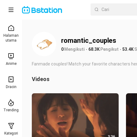
Halaman
romantic_couples
utama
0
Mengikuti
68.3K
Pengikut
53.4K
S
Anime
Fanmade couples! Match your favorite characters her
Videos
Dracin
Trending
Kategori
3:36