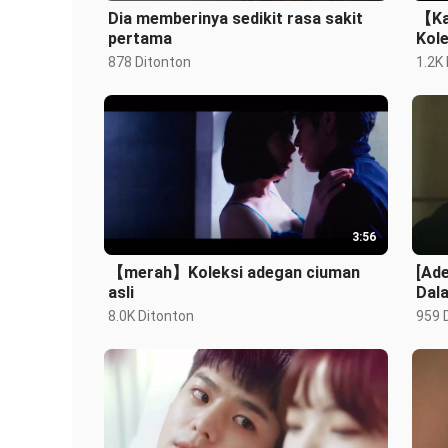
Dia memberinya sedikit rasa sakit
【Ka
pertama
Kol
878 Ditonton
1.2K
3:56
【merah】Koleksi adegan ciuman
[Ad
asli
Dal
Leda
8.0K Ditonton
959 
Sam