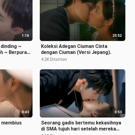
1:16
25:52
dinding ~
Koleksi Adegan Ciuman Cinta
h ~ Berpura-
dengan Ciuman (Versi Jepang).
aatkan
4.2K Ditonton
0:43
0:53
au membius
Seorang gadis bertemu kekasihnya
di SMA tujuh hari setelah mereka
putus, dan berhasil memenangkan