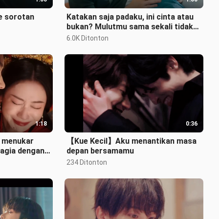
e sorotan
Katakan saja padaku, ini cinta atau
bukan? Mulutmu sama sekali tidak
jujur.
6.0K Ditonton
1:18
0:36
 menukar
【Kue Kecil】Aku menantikan masa
hagia dengan
depan bersamamu
dan enggan.
234 Ditonton