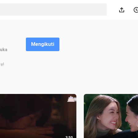
Mengikuti
uka
e!
3:50