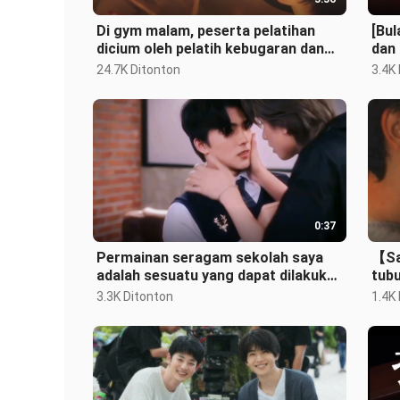
Di gym malam, peserta pelatihan
[Bul
dicium oleh pelatih kebugaran dan
dan
kemudian disetubuhi oleh tentara s
mala
24.7K Ditonton
3.4K
0:37
Permainan seragam sekolah saya
【Sa
adalah sesuatu yang dapat dilakukan
tub
oleh generasi muda.
3.3K Ditonton
1.4K