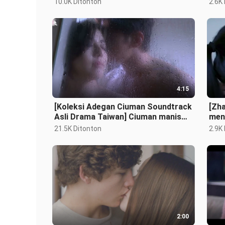
10.0K Ditonton
2.6K
ciumannya sangat se
say
4:15
[Koleksi Adegan Ciuman Soundtrack
[Zha
Asli Drama Taiwan] Ciuman manis
menc
dan berkepanjangan dari bos x
pand
21.5K Ditonton
2.9K
memb
2:00