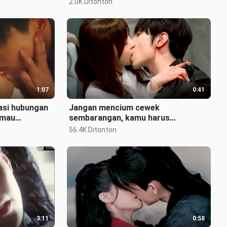
2.0K Ditonton
ha
1:07
0:41
asi hubungan
Jangan mencium cewek
 mau
sembarangan, kamu harus
bertanggung jawab!
56.4K Ditonton
3:11
0:58