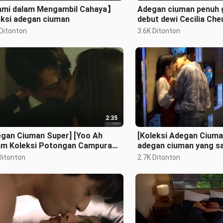
mi dalam Mengambil Cahaya】
Adegan ciuman penuh 
eksi adegan ciuman
debut dewi Cecilia Che
klasik, begitu indah, be
 Ditonton
3.6K Ditonton
2:35
egan Ciuman Super] [Yoo Ah
[Koleksi Adegan Ciuma
am Koleksi Potongan Campuran]
adegan ciuman yang s
kan Pria [Keinginan Super]
(1)
Ditonton
2.7K Ditonton
pah