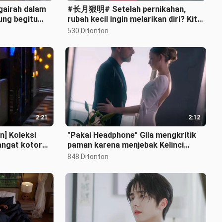
gairah dalam
#长月狠明# Setelah pernikahan,
ung begitu
rubah kecil ingin melarikan diri? Kita
gitu peri
masih harus mengandalkan ayah tua
530 Ditonton
2:21
2:12
n] Koleksi
"Pakai Headphone" Gila mengkritik
angat kotor
paman karena menjebak Kelinci
Putih [Taboo Full X Engagement]
848 Ditonton
Semu