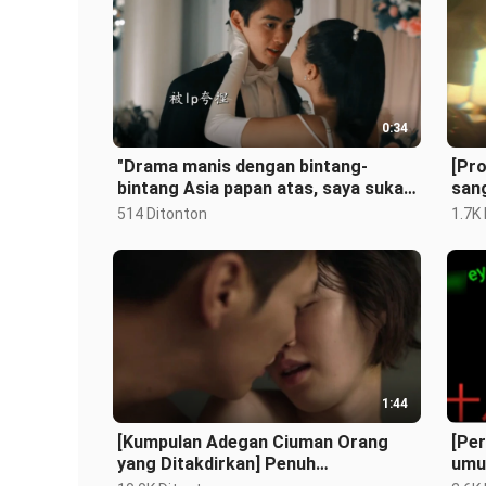
0:34
"Drama manis dengan bintang-
[Pr
bintang Asia papan atas, saya suka
san
menontonnya"
pand
514 Ditonton
1.7K
1:44
[Kumpulan Adegan Ciuman Orang
[Per
yang Ditakdirkan] Penuh
umu
ketegangan seksual! Adegan
cium