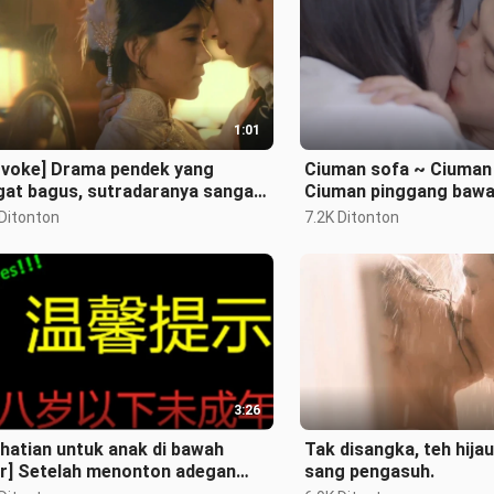
1:01
ovoke] Drama pendek yang
Ciuman sofa ~ Ciuman 
gat bagus, sutradaranya sangat
Ciuman pinggang bawa
ai dalam syuting
pura terluka dan manf
 Ditonton
7.2K Ditonton
pacarmu s
3:26
hatian untuk anak di bawah
Tak disangka, teh hij
r] Setelah menonton adegan
sang pengasuh.
an ini dengan mata tertutup,