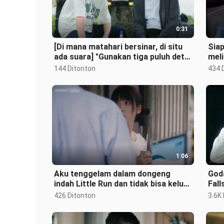
0:31
[Di mana matahari bersinar, di situ
Siap
ada suara] "Gunakan tiga puluh detik
meli
untuk merekam tiga bulan mu
144 Ditonton
434 
1:06
Aku tenggelam dalam dongeng
Goda
indah Little Run dan tidak bisa keluar
Falls
｜Saat aku berlari ke arahmu
426 Ditonton
3.6K