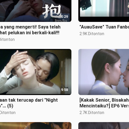
0:29
a yang mengerti! Saya telah
"AuauSave" Tuan Fan
hat pelukan ini berkali-kali!!!
2.9K Ditonton
Ditonton
9:58
an tak terucap dari "Night
[Kakak Senior, Bisakah
"... (5)
Mencintaiku?] EP6 Ver
cinta adalah pengekan
 Ditonton
2.7K Ditonton
kejatuhan, p