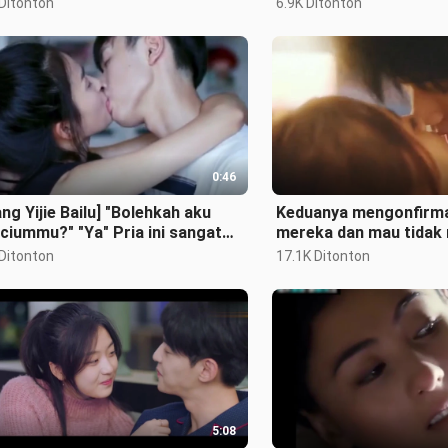
 Ditonton
6.9K Ditonton
a m
0:46
ng Yijie Bailu] "Bolehkah aku
Keduanya mengonfirm
iummu?" "Ya" Pria ini sangat
mereka dan mau tidak
ai dalam hal itu!
memanjakan diri!
 Ditonton
17.1K Ditonton
5:08