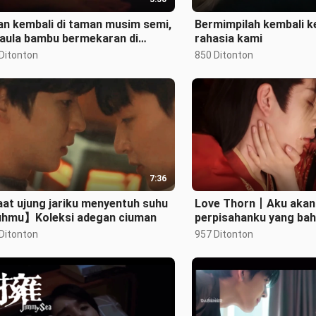
an kembali di taman musim semi,
Bermimpilah kembali k
 aula bambu bermekaran di
rahasia kami
m hari] Anak-anak tidak diperbo
 Ditonton
850 Ditonton
7:36
at ujung jariku menyentuh suhu
Love Thorn丨Aku akan
uhmu】Koleksi adegan ciuman
perpisahanku yang ba
ciumanmu yang dalam 
 Ditonton
957 Ditonton
Cinta k