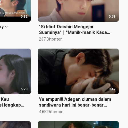
0:32
0:51
boy～
"Si Idiot Daishin Mengejar
Suaminya"｜"Manik-manik Kaca
Seperti Harta Karun"｜Konishi Eito x
237 Ditonton
Iwase Hir
5:23
0:47
 Kau
Ya ampun!!! Adegan ciuman dalam
si lengkap
sandiwara hari ini benar-benar
gan dan
dahsyat!!!
4.6K Ditonton