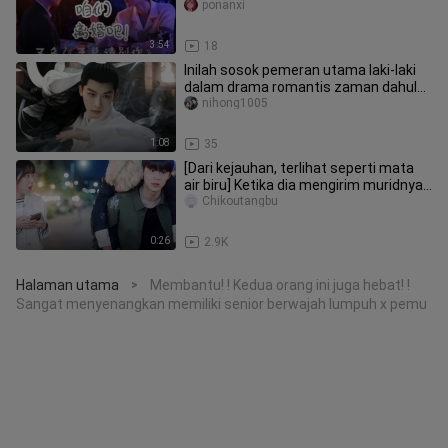
Seketika Terasa Enak, M
ponanxi
3:54
18
Inilah sosok pemeran utama laki-laki
dalam drama romantis zaman dahulu
yang memang diinginkan penont
nihong1005
1:08
35
[Dari kejauhan, terlihat seperti mata
air biru] Ketika dia mengirim muridnya
yang sedang tidur ke ru
Chikoutangbu
0:26
2.9K
Halaman utama
Membantu! ! Kedua orang ini juga hebat! !
>
Sangat menyenangkan memiliki senior berwajah lumpuh x pemu