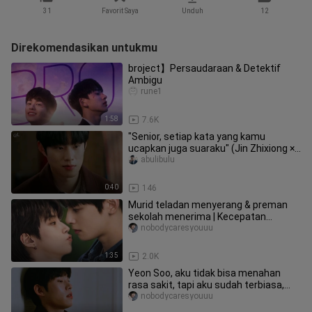
31
Favorit Saya
Unduh
12
Direkomendasikan untukmu
broject】Persaudaraan & Detektif
Ambigu
rune1
1:58
7.6K
"Senior, setiap kata yang kamu
ucapkan juga suaraku" (Jin Zhixiong ×
Zheng Cailan) [tahun itu kita]
abulibulu
0:40
146
Murid teladan menyerang & preman
sekolah menerima | Kecepatan
terkunci!
nobodycaresyouuu
1:35
2.0K
Yeon Soo, aku tidak bisa menahan
rasa sakit, tapi aku sudah terbiasa,
biarkan suara hujan di luar je
nobodycaresyouuu