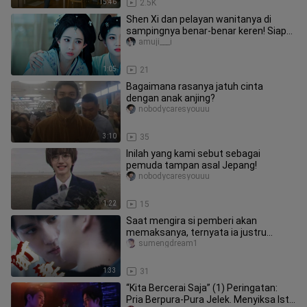
15:46
2.5K
Shen Xi dan pelayan wanitanya di
sampingnya benar‑benar keren! Siapa
yang mengerti ketajaman indrany
amuji___i
1:05
21
Bagaimana rasanya jatuh cinta
dengan anak anjing?
nobodycaresyouuu
3:10
35
Inilah yang kami sebut sebagai
pemuda tampan asal Jepang!
nobodycaresyouuu
1:22
15
Saat mengira si pemberi akan
memaksanya, ternyata ia justru
terkulai di pelukan si penerima sambil
sumengdream1
m
1:33
31
“Kita Bercerai Saja” (1) Peringatan:
Pria Berpura-Pura Jelek. Menyiksa Istri