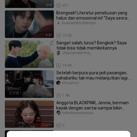
0:58
471
Brengsek! Literatur penebusan yang
halus dan emosional ini! "Saya seorang
manajer sekolah dan Anda s
huaxieqietingfengyin
4:07
10.2K
Sangat salah, lurus? Bengkok? Saya
tidak bisa tidak memikirkannya
Jiligulamalihong_
2:40
18.8K
Setelah berpura-pura jadi pasangan,
sahabatku tak mau melanjutkan lagi:
Episode 1 (Begitu bangun, ak
zhuoying1
1:35
1.4K
Anggota BLACKPINK, Jennie, bermain
kayak dengan santai sampai bikin
ibuku tercengang! Pantas saja di
nobodycaresyouuu
2:31
3
Xiao Gong dan Xiao Shou bertemu