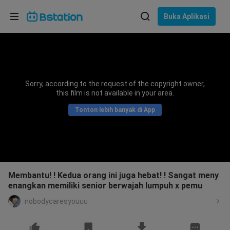
Pilih bahasa
Buka Aplikasi
English
Bahasa: Bahasa Indonesia
ภาษาไทย
Sorry, according to the request of the copyright owner,
asuk
this film is not available in your area.
Tiếng Việt
Tonton lebih banyak di App
Bahasa Indonesia
Bahasa Melayu
Membantu! ! Kedua orang ini juga hebat! ! Sangat meny
enangkan memiliki senior berwajah lumpuh x pemu
nobodycaresyouuu