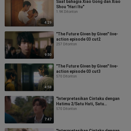
Saat bahagia Xiao Gong dan Xiao
Shou "Hari Itu"
1.9K Ditonton
4:29
"The Future Given by Given" live-
action episode 03 cut2
257 Ditonton
9:50
"The Future Given by Given" live-
action episode 03 cut3
570 Ditonton
4:58
"Interpretasikan Cintaku dengan
Hatimu 2/Satu Hati, Satu
Terjemahan 2" Episode 05 Final
570 Ditonton
Cut7
7:47
"Interpretasikan Cintaku dengan