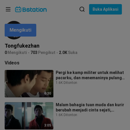
Pilih bahasa
Buka Aplikasi
English
Mengikuti
Bahasa: Bahasa Indonesia
ภาษาไทย
Tongfukezhan
asuk
0
Mengikuti
703
Pengikut
2.0K
Suka
Tiếng Việt
Videos
Bahasa Indonesia
Pergi ke kamp militer untuk melihat
pacarku, dan menemaninya pulang
Bahasa Melayu
untuk menonton "Just Friends" ib
1.6K Ditonton
6:30
Malam bahagia tuan muda dan kurir
berubah menjadi cinta sejati,
"Malam Putih"
1.6K Ditonton
3:05