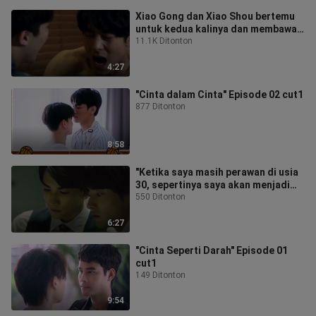
Xiao Gong dan Xiao Shou bertemu
untuk kedua kalinya dan membawa
mereka pulang dengan kapal yang
11.1K Ditonton
sama
4:27
"Cinta dalam Cinta" Episode 02 cut1
877 Ditonton
8:58
"Ketika saya masih perawan di usia
30, sepertinya saya akan menjadi
pesulap" Episode 01
550 Ditonton
6:27
"Cinta Seperti Darah" Episode 01
cut1
149 Ditonton
9:54