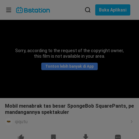
Pilih bahasa
Buka Aplikasi
English
Bahasa: Bahasa Indonesia
ภาษาไทย
Sorry, according to the request of the copyright owner,
asuk
this film is not available in your area.
Tiếng Việt
Tonton lebih banyak di App
Bahasa Indonesia
Bahasa Melayu
Mobil menabrak tas besar SpongeBob SquarePants, pe
mandangannya spektakuler
qiqutu