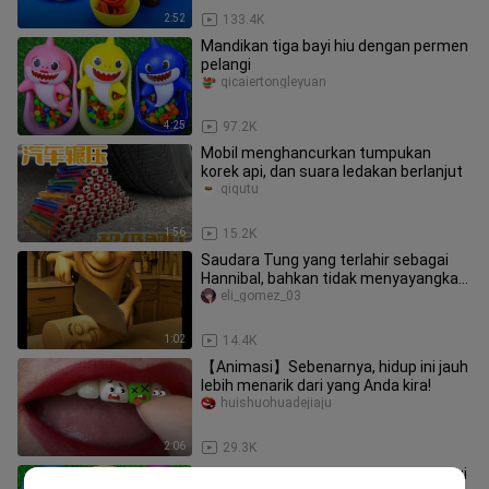
2:52
133.4K
Mandikan tiga bayi hiu dengan permen
pelangi
qicaiertongleyuan
4:25
97.2K
Mobil menghancurkan tumpukan
korek api, dan suara ledakan berlanjut
qiqutu
1:56
15.2K
Saudara Tung yang terlahir sebagai
Hannibal, bahkan tidak menyayangkan
rakyatnya sendiri
eli_gomez_03
1:02
14.4K
【Animasi】Sebenarnya, hidup ini jauh
lebih menarik dari yang Anda kira!
huishuohuadejiaju
2:06
29.3K
Mainan anak: gunakan permen pelangi