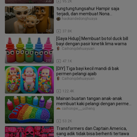
2:23
95.2K
tungtungtungsahur Hampir saja
terjadi, dan membuat Nona
Cappuccino dan anak itu menangis
haokandedonghuaya
0:43
37.8K
[Gaya Hidup] Membuat botol duck bill
bayi dengan pasir kinetik lima warna
Caihongdehuayuan
2:51
47.1K
[DIY] Tiga bayi kecil mandi di bak
permen pelangi ajaib
Caihongdehuayuan
2:39
122.4K
Mainan buatan tangan anak-anak
membuat kaki pelangi dengan permen
pelangi
caihongw___ucheng
6:02
53.2K
Transformers dan Captain America,
sang adik tidak bisa berhenti tertawa