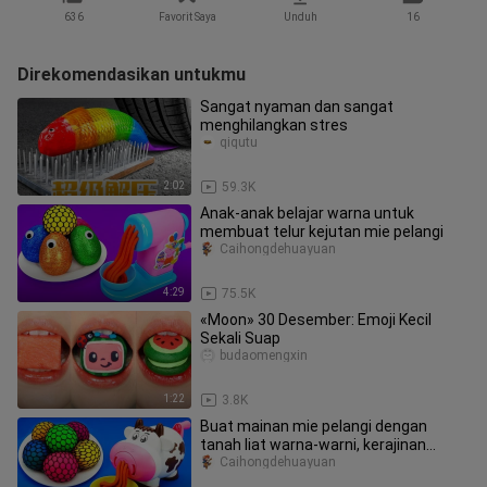
636
Favorit Saya
Unduh
16
Direkomendasikan untukmu
Sangat nyaman dan sangat
menghilangkan stres
qiqutu
2:02
59.3K
Anak-anak belajar warna untuk
membuat telur kejutan mie pelangi
Caihongdehuayuan
4:29
75.5K
«Moon» 30 Desember: Emoji Kecil
Sekali Suap
budaomengxin
1:22
3.8K
Buat mainan mie pelangi dengan
tanah liat warna-warni, kerajinan
puzzle bola pemerasan yang
Caihongdehuayuan
menyenan