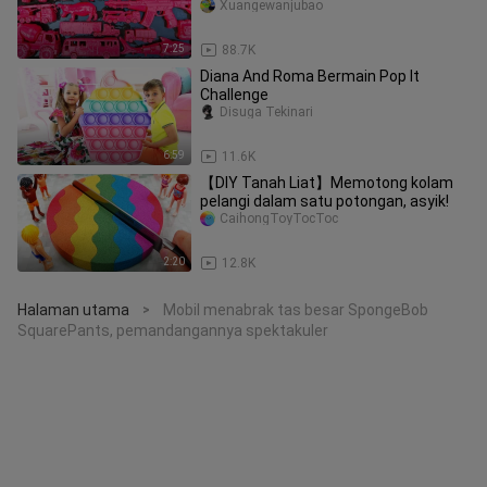
Xuangewanjubao
7:25
88.7K
Diana And Roma Bermain Pop It
Challenge
Disuga Tekinari
6:59
11.6K
【DIY Tanah Liat】Memotong kolam
pelangi dalam satu potongan, asyik!
CaihongToyTocToc
2:20
12.8K
Halaman utama
Mobil menabrak tas besar SpongeBob
>
SquarePants, pemandangannya spektakuler