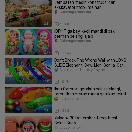
Jembatan mesin konstruksi dan
ekskavator mobil mainan
Caihongdehuayuan
2:44
21.6K
[DIY] Tiga bayi kecil mandi di bak
permen pelangi ajaib
Caihongdehuayuan
2:39
122.4K
Don’t Break The Wrong Wall with LONG
SLIDE Elephant, Cow, Lion, Gorilla, Cat
Wild Animals Cage Game
Super JoJo - Nursery Rhymes
7:43
10.4K
Ikan formasi, gerakan belut pelangi,
temui ikan merah muda gerakan telur!
baerdinggedonghua
2:11
136.8K
«Moon» 30 Desember: Emoji Kecil
Sekali Suap
budaomengxin