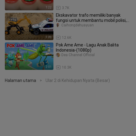
1:22
3.7K
Ekskavator trafo memiliki banyak
fungsi untuk membantu mobil polisi,
traktor, truk pemadam kebakaran
Caihongdehuayuan
3:09
12.6K
Pok Ame Ame - Lagu Anak Balita
Indonesia-(1080p)
Dea Channel Official
2:01
10.3K
Halaman utama
Ular 2 di Kehidupan Nyata (Besar)
>