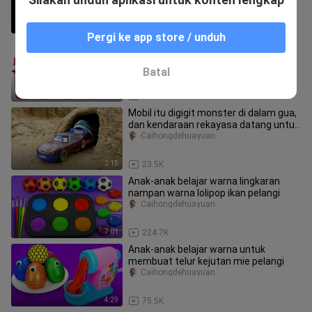
rakyatnya sendiri
1:02
14.4K
Pergi ke app store / unduh
[Gaya Hidup] Membuat botol duck bill
bayi dengan pasir kinetik lima warna
Caihongdehuayuan
Batal
2:51
47.1K
Mobil itu digigit monster di dalam gua,
dan kendaraan rekayasa datang untuk
memperbaikinya
Caihongdehuayuan
2:15
23.5K
Anak-anak belajar warna lingkaran
nampan warna lolipop ikan pelangi
Caihongdehuayuan
7:01
224.7K
Anak-anak belajar warna untuk
membuat telur kejutan mie pelangi
Caihongdehuayuan
4:29
75.5K