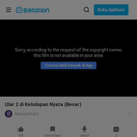
Pilih bahasa
Buka Aplikasi
English
Bahasa: Bahasa Indonesia
ภาษาไทย
Sorry, according to the request of the copyright owner,
asuk
this film is not available in your area.
Tiếng Việt
Tonton lebih banyak di App
Bahasa Indonesia
Bahasa Melayu
Ular 2 di Kehidupan Nyata (Besar)
Xiaoqiumoni
143
Favorit Saya
Unduh
2