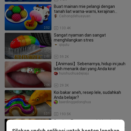
Buat mainan mie pelangi dengan
tanah liat warna-warni, kerajinan
puzzle bola pemerasan yang
Caihongdehuayuan
menyenan
2:52
133.4K
Sangat nyaman dan sangat
menghilangkan stres
qiqutu
2:02
59.2K
【Animasi】Sebenarnya, hidup ini jauh
lebih menarik dari yang Anda kira!
huishuohuadejiaju
2:06
29.3K
Koi bakar aneh, resep lele, sudahkah
Anda belajar?
baerdinggedonghua
5:31
193.5K
Saudara Tung yang terlahir sebagai
Hannibal, bahkan tidak menyayangkan
Silakan unduh aplikasi untuk konten lengkap
eli_gomez_03