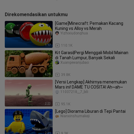
Direkomendasikan untukmu
[Game]Minecraft: Pemakan Kacang
Kuning vs Alloy vs Merah
Yizhixiudonghua
1:17
110.1K
Kit Garasi|Pergi Menggali Mobil Mainan
di Tanah Lumpur, Banyak Sekali
Xuangewanjubao
4:39
39.8K
[Versi Lengkap] Akhirnya menemukan
Mars ini! DAME TU COSITA! Ah~ah~
11037218__7_bili
2:23
95.1K
[Lego] Diorama Liburan di Tepi Pantai
Nianxinshumakeji
2:21
9.3K