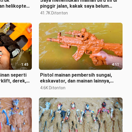
truk
Saya menemukan mainan biru ini di
n helikopter,
pinggir jalan, kakak saya belum
ng
menginginkannya
41.7K Ditonton
1:45
4:11
nan seperti
Pistol mainan pembersih sungai,
klift, derek,
ekskavator, dan mainan lainnya,
sangat menarik
4.6K Ditonton