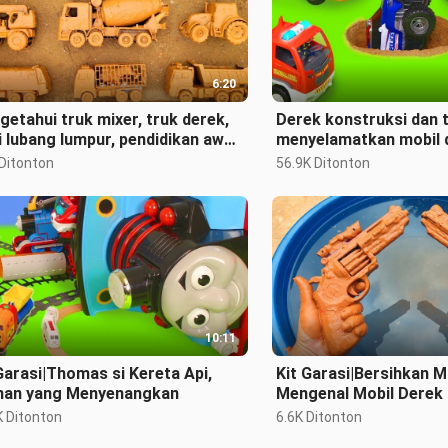
6:20
etahui truk mixer, truk derek,
Derek konstruksi dan 
di lubang lumpur, pendidikan awal
menyelamatkan mobil 
getahuan yang menarik
kecelakaan
 Ditonton
56.9K Ditonton
10:11
Garasi|Thomas si Kereta Api,
Kit Garasi|Bersihkan M
nan yang Menyenangkan
Mengenal Mobil Derek
Kendaraan
K Ditonton
6.6K Ditonton