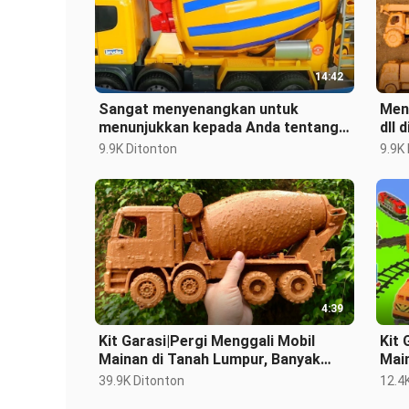
14:42
Sangat menyenangkan untuk
Meng
menunjukkan kepada Anda tentang
dll 
truk mixer dan mainan helikopter!
pen
9.9K Ditonton
9.9K
4:39
Kit Garasi|Pergi Menggali Mobil
Kit 
Mainan di Tanah Lumpur, Banyak
Mai
Sekali
39.9K Ditonton
12.4