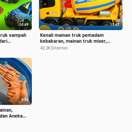
10:49
11:47
truk sampah
Kenali mainan truk pemadam
dari
kebakaran, mainan truk mixer,
mainan ambulans, dll.
42.2K Ditonton
4:56
ainan,
 dan Aneka