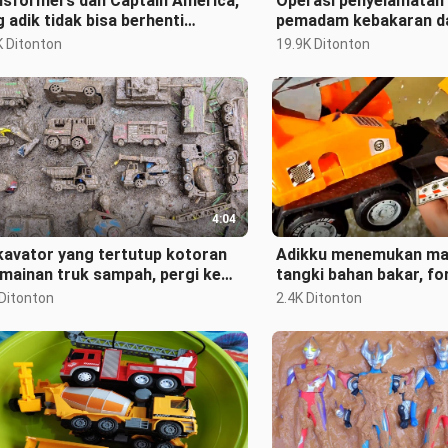
nsformers dan Captain America,
Operasi penyelamatan 
 adik tidak bisa berhenti
pemadam kebakaran da
tawa
sang adik sangat sena
K Ditonton
19.9K Ditonton
4:04
kavator yang tertutup kotoran
Adikku menemukan mai
mainan truk sampah, pergi ke
tangki bahan bakar, for
gai untuk mencucinya
mobil polisi
 Ditonton
2.4K Ditonton