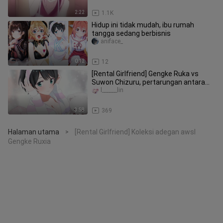
2:22
1.1K
Hidup ini tidak mudah, ibu rumah
tangga sedang berbisnis
aniface_
0:12
12
[Rental Girlfriend] Gengke Ruka vs
Suwon Chizuru, pertarungan antara
pacar asli dan palsu? !
l______lin
3:58
369
Halaman utama
[Rental Girlfriend] Koleksi adegan awsl
>
Gengke Ruxia