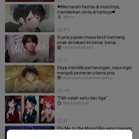
❤Memarahi hentai di mulutnya,
memikirkan cinta di hatinya❤
-eNvoy
2:12
815
Si pria pujaan masa kecil memang
enak dimakan! Ini benar-benar
penampilan Ayaha Kakeru setelah
haihaihaihaihaine
dewas
0:46
13
Saya memiliki pertarungan, saya ingin
menjadi pemeran utama pria
jinghongjiuzuibanshengtang
2:11
135
"Pilih salah satu dari tiga"
lengdongmigan
0:12
87
[Fly Me to the Moon] Klip yang masam,
manis, dan bahagia
Heimaoのxingchen