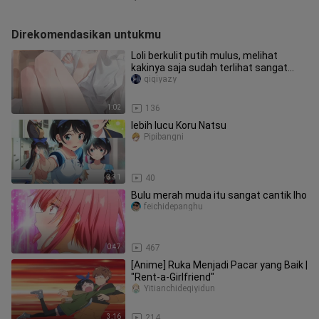
Direkomendasikan untukmu
Loli berkulit putih mulus, melihat
kakinya saja sudah terlihat sangat
enak untuk disentuh!
qiqiyazy
1:02
136
lebih lucu Koru Natsu
Pipibangni
3:31
40
Bulu merah muda itu sangat cantik lho
feichidepanghu
0:47
467
[Anime] Ruka Menjadi Pacar yang Baik |
"Rent-a-Girlfriend"
Yitianchideqiyidun
3:16
214