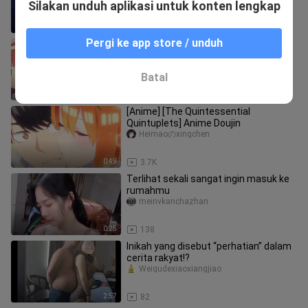
Silakan unduh aplikasi untuk konten lengkap
5:47
9.9K
Pergi ke app store / unduh
Sewa pacar? Menanggapi
permintaan? Ini adalah pertunjukan
baru di bulan Juli! [Pengantar seri baru
zhangfuren_
Batal
d
7:34
16
[Anime] [The Quintessential
Quintuplets] Anime Doujin
Heimaoのxingchen
0:49
3.7K
Terlihat sekali sangat ingin masuk ke
rumahmu
meinvkanchazhan
0:25
138
Inikah yang disebut “perhatian” dalam
cerita rakyat!?
Weiqudexiaoxiangjiao
2:57
82