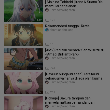
[ Majo no Tabitabi ] Irena & Suona Dia
memulai perjalanan
Heimaoのxingchen
3:39
179
Rekomendasi tunggal: Ruxia
shantianzhuliang
0:45
16
[AMV]Perilaku menarik Sento Isuzu di
<Amagi Brilliant Park>
Heimaoのxingchen
2:27
741
[Paviliun bunga ini aneh] Teratai ini
seharusnya hanya dijaga oleh kurma
Heimaoのxingchen
3:13
261
[Hokage] Sakura tampan dan
menyelamatkan pemandangan
Heimaoのxingchen