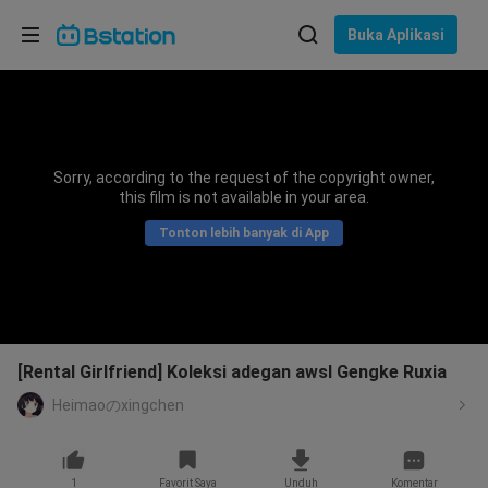
Pilih bahasa
Buka Aplikasi
English
Bahasa: Bahasa Indonesia
ภาษาไทย
Sorry, according to the request of the copyright owner,
asuk
this film is not available in your area.
Tiếng Việt
Tonton lebih banyak di App
Bahasa Indonesia
Bahasa Melayu
[Rental Girlfriend] Koleksi adegan awsl Gengke Ruxia
Heimaoのxingchen
1
Favorit Saya
Unduh
Komentar