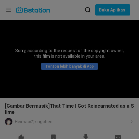
Pilih bahasa
Buka Aplikasi
English
Bahasa: Bahasa Indonesia
ภาษาไทย
Sorry, according to the request of the copyright owner,
asuk
this film is not available in your area.
Tiếng Việt
Tonton lebih banyak di App
Bahasa Indonesia
Bahasa Melayu
[Gambar Bermusik]That Time I Got Reincarnated as a S
lime
Heimaoのxingchen