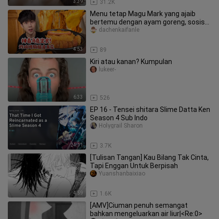
3:39
31.2K
Menu tetap Magu Mark yang ajaib
bertemu dengan ayam goreng, sosis
bakar, dan daging babi berlapis ku
dachenkaifanle
4:53
89
Kiri atau kanan? Kumpulan
lukeer-
6:33
526
EP 16 - Tensei shitara Slime Datta Ken
Season 4 Sub Indo
Holygrail Sharon
24:11
3.7K
[Tulisan Tangan] Kau Bilang Tak Cinta,
Tapi Enggan Untuk Berpisah
Yuanshanbaixiao
4:59
1.6K
[AMV]Ciuman penuh semangat
bahkan mengeluarkan air liur|<Re:0>