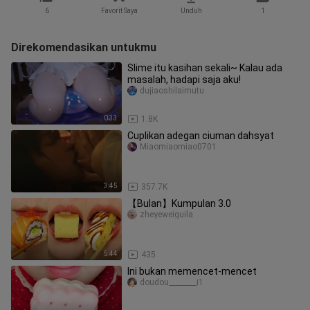
6
Favorit Saya
Unduh
1
Direkomendasikan untukmu
Slime itu kasihan sekali~ Kalau ada
masalah, hadapi saja aku!
dujiaoshilaimutu
0:33
1.8K
Cuplikan adegan ciuman dahsyat
Miaomiaomiao0701
3:45
357.7K
【Bulan】Kumpulan 3.0
zheyeweiguila
5:44
435
Ini bukan memencet-mencet
doudou________i1