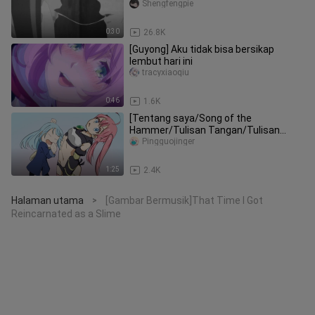
Shengfengpie
0:30
26.8K
[Guyong] Aku tidak bisa bersikap
lembut hari ini
tracyxiaoqiu
0:46
1.6K
[Tentang saya/Song of the
Hammer/Tulisan Tangan/Tulisan
Tangan] Tentang reinkarnasi saya
Pingguojinger
sebagai sli
1:25
2.4K
Halaman utama
[Gambar Bermusik]That Time I Got
>
Reincarnated as a Slime