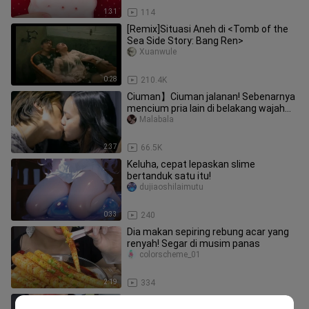
1:31
114
[Remix]Situasi Aneh di <Tomb of the
Sea Side Story: Bang Ren>
Xuanwule
0:28
210.4K
Ciuman】Ciuman jalanan! Sebenarnya
mencium pria lain di belakang wajah
pacarnya
Malabala
2:37
66.5K
Keluha, cepat lepaskan slime
bertanduk satu itu!
dujiaoshilaimutu
0:33
240
Dia makan sepiring rebung acar yang
renyah! Segar di musim panas
colorscheme_01
2:19
334
Xiaomeimei pengendali suara | Salad