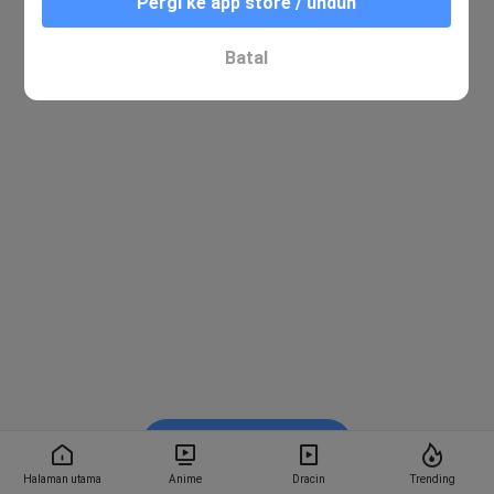
Pergi ke app store / unduh
Batal
Nonton di Bstation
Halaman utama
Anime
Dracin
Trending