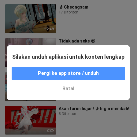
👴 Cheongsam!
17 Ditonton
2:49
Tidak ada seks 😍!
1.0K Ditonton
Silakan unduh aplikasi untuk konten lengkap
1:43
Pergi ke app store / unduh
👴 Konyol sekali!
15 Ditonton
Batal
2:46
Akan turun hujan! 👴 Ingin menikah!
8 Ditonton
2:25