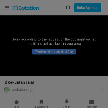
Pilih bahasa
Buka Aplikasi
English
Bahasa: Bahasa Indonesia
ภาษาไทย
Sorry, according to the request of the copyright owner,
asuk
this film is not available in your area.
Tiếng Việt
Tonton lebih banyak di App
Bahasa Indonesia
Bahasa Melayu
👴Kekuatan raja!
yuchabuhuigu
Suka
Favorit Saya
Unduh
Komentar