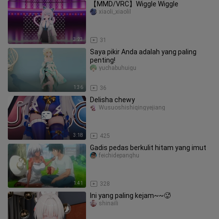
【MMD/VRC】Wiggle Wiggle
xiaoli_xiaolil
3:23
31
Saya pikir Anda adalah yang paling
penting!
yuchabuhuigu
1:36
36
Delisha chewy
Wusuoshishiqingyejiang
3:18
425
Gadis pedas berkulit hitam yang imut
feichidepanghu
1:41
328
Ini yang paling kejam~~🥵
shinaili