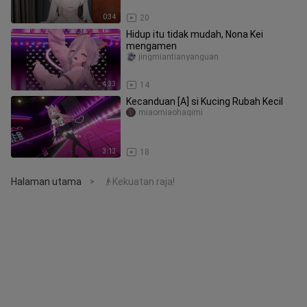
0:34
20
Hidup itu tidak mudah, Nona Kei
mengamen
jingmiantianyanguan
4:33
14
Kecanduan [A] si Kucing Rubah Kecil
miaomiaohaqimi
3:13
18
Halaman utama
👴Kekuatan raja!
>