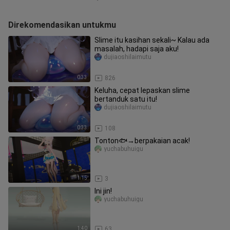
Direkomendasikan untukmu
Slime itu kasihan sekali~ Kalau ada
masalah, hadapi saja aku!
dujiaoshilaimutu
0:33
826
Keluha, cepat lepaskan slime
bertanduk satu itu!
dujiaoshilaimutu
0:33
108
Tonton🐟→berpakaian acak!
yuchabuhuigu
1:15
3
Ini jin!
yuchabuhuigu
1:40
63