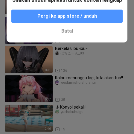
hingga membuatnya menangis ka
3:08
12
Pergi ke app store / unduh
Lada lada
bilimujiangjiang
Batal
1:01
64
Berkelas ibu-ibu~
ばちこーん_03
0:31
126
Kalau menunggu lagi, kita akan tua!!
weidamishuishuishui
0:37
35
👴 Konyol sekali!
yuchabuhuigu
2:46
15