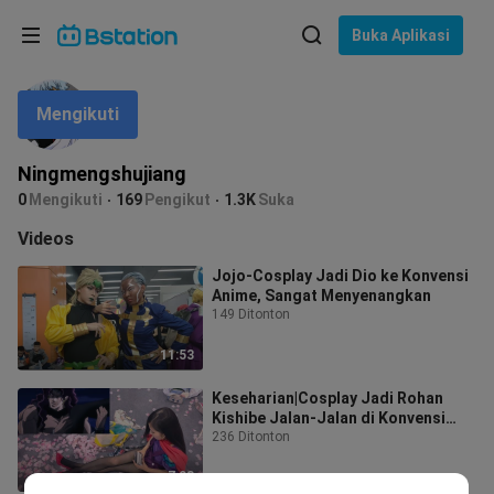
Pilih bahasa
Buka Aplikasi
English
Mengikuti
Bahasa: Bahasa Indonesia
ภาษาไทย
Ningmengshujiang
asuk
0
Mengikuti
169
Pengikut
1.3K
Suka
Tiếng Việt
Videos
Bahasa Indonesia
Jojo-Cosplay Jadi Dio ke Konvensi
Anime, Sangat Menyenangkan
Bahasa Melayu
149 Ditonton
11:53
Keseharian|Cosplay Jadi Rohan
Kishibe Jalan-Jalan di Konvensi
Anime
236 Ditonton
7:03