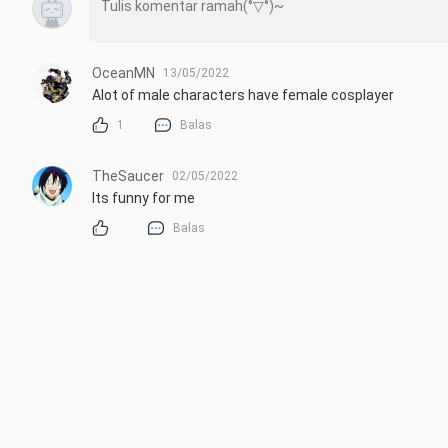
OceanMN
13/05/2022
Alot of male characters have female cosplayer
1
Balas
TheSaucer
02/05/2022
Its funny for me
Balas