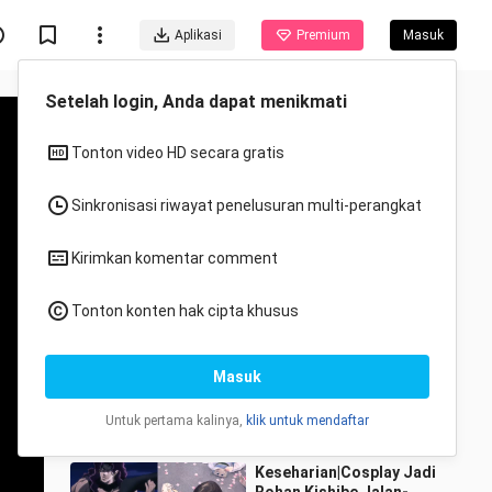
Aplikasi
Premium
Masuk
Direkomendasikan untukmu
Semua
Anime
Cos Demon Slayer.
Pameran ONLY Demon
Slayer di Guangzhou.
Ningmengshujiang
61.1K Ditonton
13:59
Keseharian|Cosplay Jadi