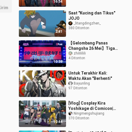
16:54
irim
Saat "Kucing dan Tikus"
JOJO
_litangdingzhen_
380 Ditonton
2:41
【Gelombang Panas
Changsha 26 Mei】Tiga
kali berturut-turut di WS
zhilililili
4 Ditonton
yang setara dengan
10:38
latihan fisik
Untuk Terakhir Kali:
Waktu Akan "Berhenti"
Bayunling
97 Ditonton
0:47
[Vlog] Cosplay Kira
Yoshikage di Comicon|
<JoJo's Bizarre
Ningmengshujiang
370 Ditonton
Adventure>
10:44