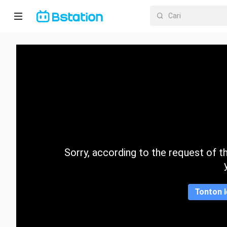
Halaman
utama
Anime
Dracin
Trending
Sorry, according to the request of the
Kategori
Tonton l