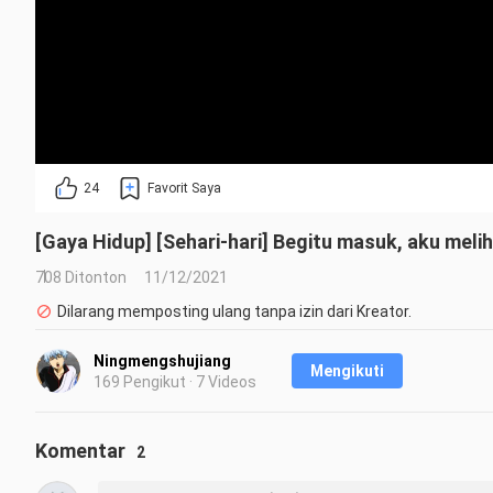
24
Favorit Saya
[Gaya Hidup] [Sehari-hari] Begitu masuk, aku meli
708 Ditonton
11/12/2021
Dilarang memposting ulang tanpa izin dari Kreator.
Ningmengshujiang
Mengikuti
169 Pengikut · 7 Videos
Komentar
2