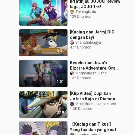
[Pratinjau JOJO6] Review
lagu, JOJO 1-5!
Taifengfaxiu
129 Ditonton
2:51
[Kucing dan Jerry] DIO
dengan bayi
Shanzhabingya
477 Ditonton
3:31
Keseharian|JoJo's
Bizarre Adventure-Ora,
Ayah dan Putri
Ningmengshujiang
132 Ditonton
1:01
[Klip Video] Cuplikan
Jotaro Kujo di Diamond
is Unbreakable
Mengliluohuaxiaodetuoshou
1.3K Ditonton
3:10
【Kucing dan Tikus】
Yang tua dan yang kuat
tiramisu_miman