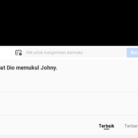
Kir
hat Dio memukul Johny.
Terbaik
Terba