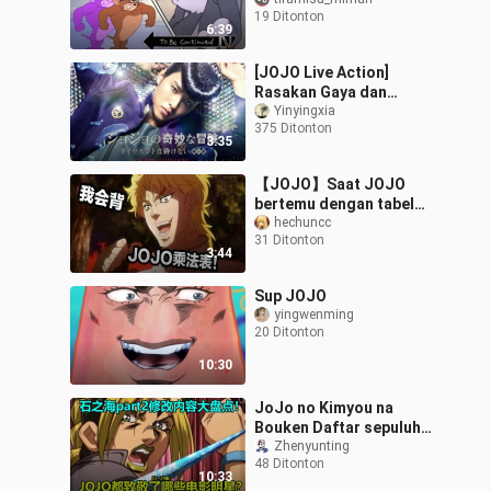
19 Ditonton
6:39
[JOJO Live Action]
Rasakan Gaya dan
Kecepatan Dobel
Yinyingxia
375 Ditonton
Kumbang Tahi Sapi
3:35
【JOJO】Saat JOJO
bertemu dengan tabel
perkalian JOJO!
hechuncc
31 Ditonton
3:44
Sup JOJO
yingwenming
20 Ditonton
10:30
JoJo no Kimyou na
Bouken Daftar sepuluh
perubahan teratas di
Zhenyunting
48 Ditonton
episode 23~24 Stone
10:33
Sea! Apakah plot pe