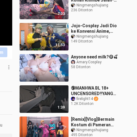
Rohan Kishibe Jalan-
Jalan di Konvensi Anime
Ningmengshujiang
236 Ditonton
7:03
Jojo-Cosplay Jadi Dio
ke Konvensi Anime,
Sangat Menyenangkan
Ningmengshujiang
149 Ditonton
11:53
im
Anyone need milk?😋🍒
Amary.Cosplay
58 Ditonton
0:30
🔞MANHWA BL 18+
UNCENSORED‼️YANG
SUKA GENRE ANGST SINI
firelight14
1.2K Ditonton
MERAPAT
1:39
[Remix][Vlog]Bermain
Kostum di Pameran
ru
Anime|Petualangan Aneh
Ningmengshujiang
495 Ditonton
Jojo>