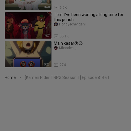
0:40
6.6K
Tom: I've been waiting a long time for
this punch
Hongyechengshi
1:57
55.1K
Main kasar🔞🥵
Mbaaden._.
0:23
274
Home
[Kamen Rider TRPG Season 1] Episode 8: Bait
>