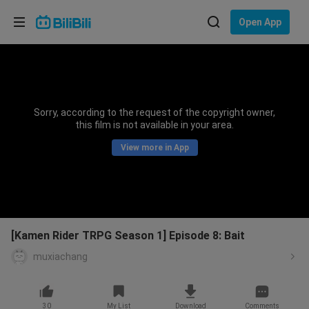
Choose your language
Open App
English
Language: English
ภาษาไทย
Sorry, according to the request of the copyright owner,
Sign
this film is not available in your area.
Tiếng Việt
In
View more in App
Bahasa Indonesia
Bahasa Melayu
[Kamen Rider TRPG Season 1] Episode 8: Bait
muxiachang
30
My List
Download
Comments