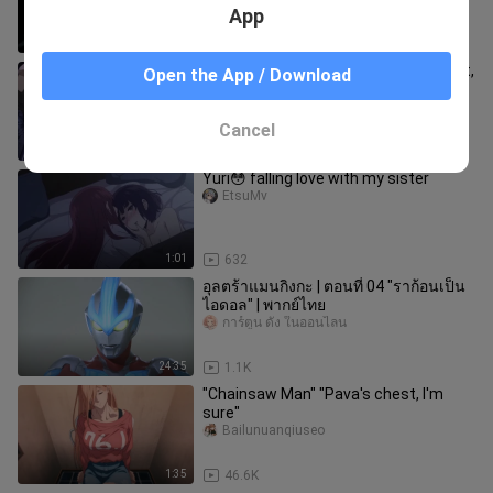
App
48:52
10.2K
After putting on Idhelly’s leather outfit,
Open the App / Download
I found I couldn’t take it off.
xiaolangbaibaibai
Cancel
1:12
19
Yuri😳 falling love with my sister
EtsuMv
1:01
632
อุลตร้าแมนกิงกะ | ตอนที่ 04 "ราก้อนเป็น
ไอดอล" | พากย์ไทย
การ์ตูน ดัง ในออนไลน
24:35
1.1K
"Chainsaw Man" "Pava's chest, I'm
sure"
Bailunuanqiuseo
1:35
46.6K