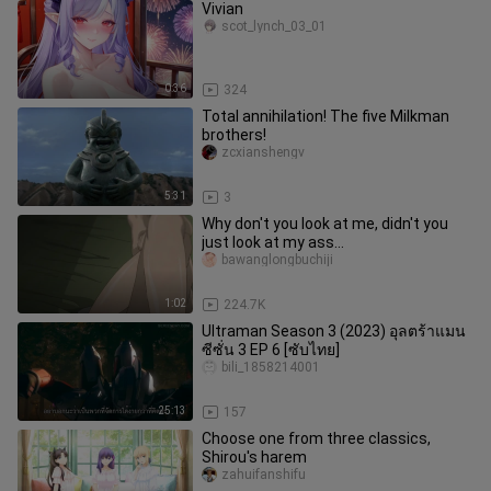
Vivian
scot_lynch_03_01
0:36
324
Total annihilation! The five Milkman
brothers!
zcxianshengv
5:31
3
Why don't you look at me, didn't you
just look at my ass
before~~~~【Songbirds don't fly】
bawanglongbuchiji
1:02
224.7K
Ultraman Season 3 (2023) อุลตร้าแมน
ซีซั่น 3 EP 6 [ซับไทย]
bili_1858214001
25:13
157
Choose one from three classics,
Shirou's harem
zahuifanshifu