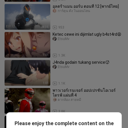
อุลตร้าแมน ออร์บ ตอนที่ 12 [พากย์ไทย]
การ์ตูน ดัง ในออนไลน
24:35
953
Ketec cewe ini dijimlat ugly b4st4rd😩
EtsuMv
1:01
1.3K
J4nda godain tukang service🥵
EtsuMv
1:01
1.1K
พาวเวอร์เรนเจอร์ ออปเปรชั่นโอเวอร์
ไดรฟ์ แผ่นที่ 4
ตากล้อง สายหมี
45:21
3.8K
ขบวนการคอสมิค กิงกะแมน Vol.15
Please enjoy the complete content on the
Cartoon Kao