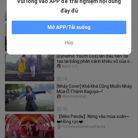
Vui lòng vào APP để trải nghiệm nội dung
langfanyun__
đầy đủ
1:38
48
Thần Tài Thuận Lợi
Mở APP/Tải xuống
xingwennuo
Hủy
0:43
331
[Dynamic Youth Cos] lần đầu tiên tái
tạo lại bảng phân cảnh khiêu vũ của op
"メロウ"! Nhảy múa ngày mưa
kuiゆうた
0:36
10
[Nhảy Cover] Khả Khả Cũng Muốn Nhảy
Múa Ở Thành Kaguya~!
MaomiaoHcat
4:40
33
【Mèo Panda】Nóng vào mùa xuân~
❤️Hồng rực❤️
YizhixiaoxiongmaoPanda