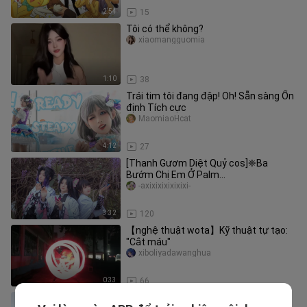
2:54
15
Tôi có thể không?
xiaomangguomia
1:10
38
Trái tim tôi đang đập! Oh! Sẵn sàng Ổn
định Tích cực
MaomiaoHcat
4:12
27
[Thanh Gươm Diệt Quỷ cos]❈Ba
Bướm Chị Em Ở Palm
Paradise❈[Axi/Hua Nan/Jing San]
-axixixixixixixi-
3:32
120
【nghệ thuật wota】Kỹ thuật tự tạo:
"Cắt máu"
xiboliyadawanghua
0:33
66
Cô gái ngọt ngào