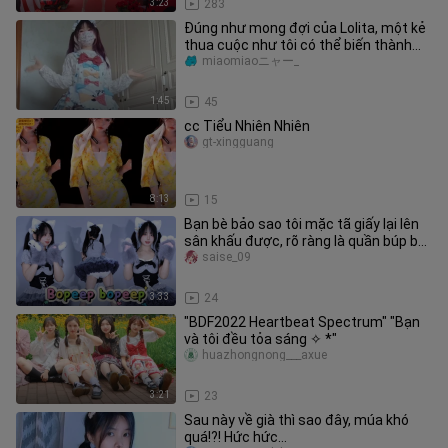
3:23
283
Đúng như mong đợi của Lolita, một kẻ
thua cuộc như tôi có thể biến thành
một cô gái xinh đẹp nếu cô
miaomiaoニャー_
1:45
45
cc Tiểu Nhiên Nhiên
gt-xingguang
8:13
15
Bạn bè bảo sao tôi mặc tã giấy lại lên
sân khấu được, rõ ràng là quần búp bê
dễ thương mà o(╥﹏╥)o 【t
saise_09
3:33
24
"BDF2022 Heartbeat Spectrum" "Bạn
và tôi đều tỏa sáng ✧ *"
huazhongnong___axue
3:21
23
Sau này về già thì sao đây, múa khó
quá!?! Hức hức…