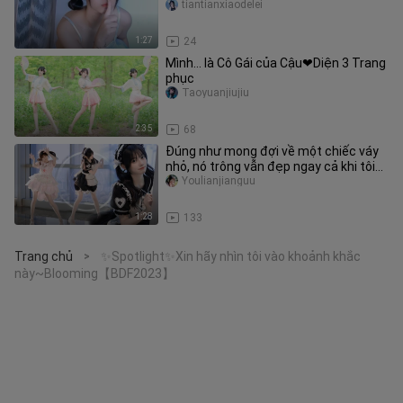
tiantianxiaodelei
1:27
24
Mình… là Cô Gái của Cậu❤Diện 3 Trang
phục
Taoyuanjiujiu
2:35
68
Đúng như mong đợi về một chiếc váy
nhỏ, nó trông vẫn đẹp ngay cả khi tôi
nhảy như thế này! ❤️Yêu nó
Youlianjianguu
1:28
133
Trang chủ
✨Spotlight✨Xin hãy nhìn tôi vào khoảnh khắc
>
này~Blooming【BDF2023】