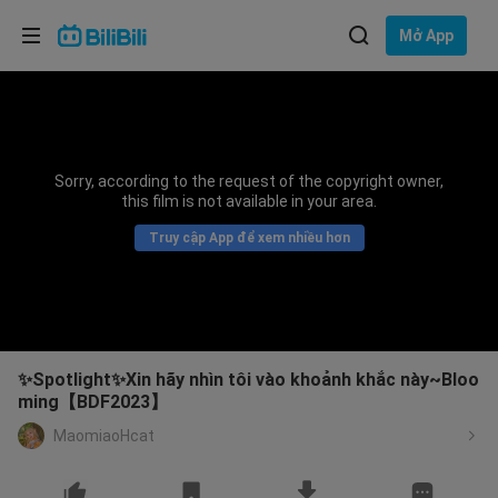
Lựa chọn ngôn ngữ
Mở App
English
Ngôn ngữ: Tiếng Việt
ภาษาไทย
Sorry, according to the request of the copyright owner,
Đăng
this film is not available in your area.
Tiếng Việt
nhập
Truy cập App để xem nhiều hơn
Bahasa Indonesia
Bahasa Melayu
✨Spotlight✨Xin hãy nhìn tôi vào khoảnh khắc này~Bloo
ming【BDF2023】
MaomiaoHcat