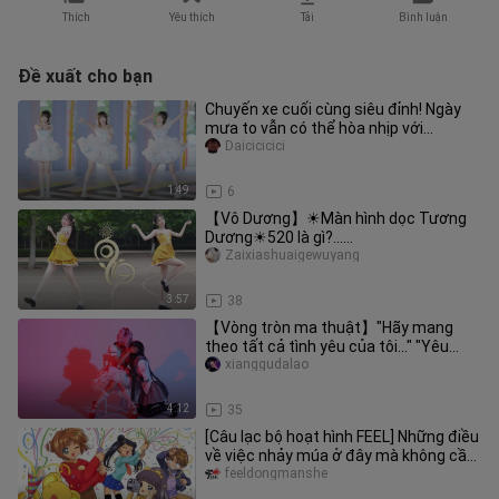
Thích
Yêu thích
Tải
Bình luận
Đề xuất cho bạn
Chuyến xe cuối cùng siêu đỉnh! Ngày
mưa to vẫn có thể hòa nhịp với
Melody~🎵【Đại từ】
Daicicicici
1:49
6
【Vô Dương】☀Màn hình dọc Tương
Dương☀520 là gì?......
Zaixiashuaigewuyang
3:57
38
【Vòng tròn ma thuật】"Hãy mang
theo tất cả tình yêu của tôi..." "Yêu
tôi/Yêu tôi"
xianggudalao
4:12
35
[Câu lạc bộ hoạt hình FEEL] Những điều
về việc nhảy múa ở đây mà không cần
phong ấn Thẻ Clow ()
feeldongmanshe