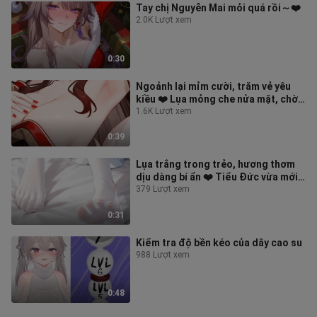
Tay chị Nguyễn Mai mỏi quá rồi～❤️
2.0K Lượt xem
0:30
Ngoảnh lại mỉm cười, trăm vẻ yêu
kiều ❤️ Lụa mỏng che nửa mặt, chờ
chàng đến.
1.6K Lượt xem
0:39
Lụa trắng trong trẻo, hương thơm
dịu dàng bí ẩn ❤️ Tiểu Đức vừa mới
thoát khỏi Lita đang ẩn mình
379 Lượt xem
0:31
Kiểm tra độ bền kéo của dây cao su
988 Lượt xem
0:48