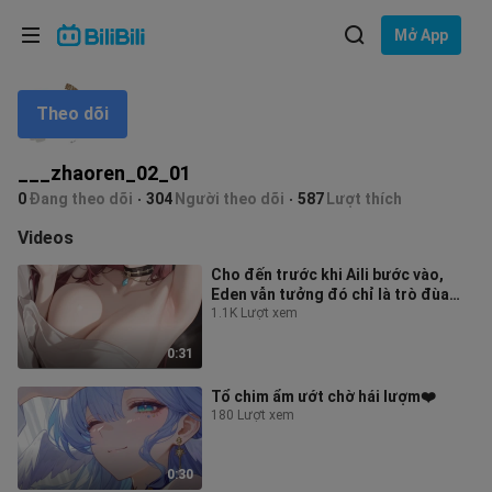
Lựa chọn ngôn ngữ
Mở App
English
Theo dõi
Ngôn ngữ: Tiếng Việt
ภาษาไทย
___zhaoren_02_01
Đăng
0
Đang theo dõi
304
Người theo dõi
587
Lượt thích
Tiếng Việt
nhập
Videos
Bahasa Indonesia
Cho đến trước khi Aili bước vào,
Eden vẫn tưởng đó chỉ là trò đùa
Bahasa Melayu
thôi ❤️
1.1K Lượt xem
0:31
Tổ chim ẩm ướt chờ hái lượm❤️
180 Lượt xem
0:30