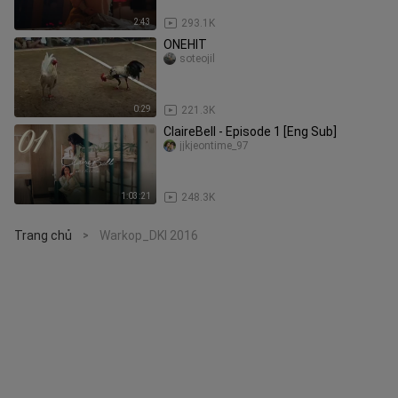
2:43
293.1K
ONEHIT
soteojil
0:29
221.3K
ClaireBell - Episode 1 [Eng Sub]
jjkjeontime_97
1:03:21
248.3K
Trang chủ
Warkop_DKI 2016
>