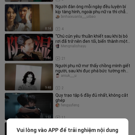
Người đàn ông mỗi ngày đều luyện bí
kíp tàng hình, ngoài phụ nữ ra thì chẳng
ai nhìn thấy anh ta cả!
binhaixuanla___uibao
8:14
4
“Chú cún yêu thuần khiết sau khi bị bỏ
rơi đã trở nên đen tối, biến thành một
kẻ cuồng chị dâu u ám…
Mengnalishayu
1:56
21
Người phụ nữ mơ thấy chồng mình giết
người, sau khi đục phá bức tường nhà
thì thực sự phát hiện một
aniuk___u
9:48
2
Quy trạo tập 6 đầy đủ nhất, không cắt
ghép
fengyufeng
1:53
11
Thị trấn này thật kỳ quái, mỗi ngày
Vui lòng vào APP để trải nghiệm nội dung
trước khi mặt trời lặn nhất định phải về
yutongyingshi