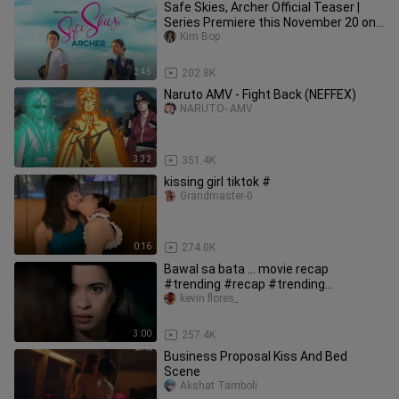
Safe Skies, Archer Official Teaser |
Series Premiere this November 20 on
Viva One | Studio Viva
Kim Bop.
2:45
202.8K
Naruto AMV - Fight Back (NEFFEX)
NARUTO- AMV
3:32
351.4K
kissing girl tiktok #
Grandmaster-0
0:16
274.0K
Bawal sa bata ... movie recap
#trending #recap #trending
#viralvideo
kevin flores_
3:00
257.4K
Business Proposal Kiss And Bed
Scene
Akshat Tamboli