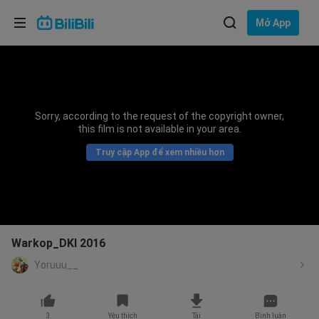
Lựa chọn ngôn ngữ
Mở App
English
Ngôn ngữ: Tiếng Việt
ภาษาไทย
Sorry, according to the request of the copyright owner,
Đăng
this film is not available in your area.
Tiếng Việt
nhập
Truy cập App để xem nhiều hơn
Bahasa Indonesia
Bahasa Melayu
Warkop_DKI 2016
Yoruuu__
3
Yêu thích
Tải
Bình luận