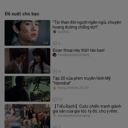
Đề xuất cho bạn
“Tôi than đời người ngắn ngủi, chuyện
hoang đường chẳng dứt”
guzhizi
1:03
6
Đoạn thoại này thật táo bạo!
Fengkuanglaozheng
0:46
4
Tập 20 của phim truyền hình Mỹ
“Hannibal”
hong_lindsey_03_01
5:04
13
【Tiểu Bạch】Cuộc chiến tranh giành
gia sản của gia tộc tỷ đô, chú ý nhìn
bức ảnh, có người chính là h
xiaobaichoudianying
8:46
3