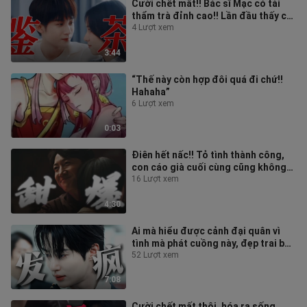
Cười chết mất!! Bác sĩ Mạc có tài
thẩm trà đỉnh cao!! Lần đầu thấy cả
nhóm người kiểu e hỗ trợ hai n
4 Lượt xem
3:44
“Thế này còn hợp đôi quá đi chứ!!
Hahaha”
6 Lượt xem
0:03
Điên hết nấc!! Tỏ tình thành công,
con cáo già cuối cùng cũng không
giấu nổi nữa!! “Mối tình một đêm
16 Lượt xem
4:30
Ai mà hiểu được cảnh đại quân vì
tình mà phát cuồng này, đẹp trai bá
đạo luôn!! Cái tát ấy anh ấy ch
52 Lượt xem
7:08
Cười chết mất thôi, hóa ra sống