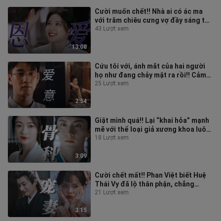
Cười muốn chết!! Nhà ai có ác ma
với trăm chiêu cưng vợ đầy sáng tạo
thế này!! Rồi còn cố tình nũng
43 Lượt xem
13:08
Cứu tôi với, ánh mắt của hai người
họ như đang chảy mật ra rồi!! Cảm
giác khoảnh khắc này anh ấy thự
25 Lượt xem
2:54
Giật mình quá!! Lại “khai hỏa” mạnh
mẽ với thể loại giả xương khoa luôn
rồi!! Anh chàng khiến nam ch
18 Lượt xem
3:09
Cười chết mất!! Phan Việt biết Huệ
Thái Vy đã lộ thân phận, chẳng
những cưng chiều vợ một cách
21 Lượt xem
trắng
3:15