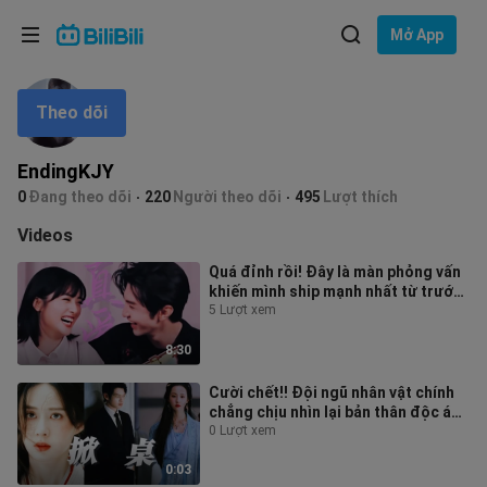
Lựa chọn ngôn ngữ
Mở App
English
Theo dõi
Ngôn ngữ: Tiếng Việt
ภาษาไทย
EndingKJY
Đăng
0
Đang theo dõi
220
Người theo dõi
495
Lượt thích
Tiếng Việt
nhập
Videos
Bahasa Indonesia
Quá đỉnh rồi! Đây là màn phỏng vấn
khiến mình ship mạnh nhất từ trước
Bahasa Melayu
đến nay! Hai người đây chẳng p
5 Lượt xem
8:30
Cười chết!! Đội ngũ nhân vật chính
chẳng chịu nhìn lại bản thân độc ác
đến mức nào, lại còn đổ lỗi c
0 Lượt xem
0:03