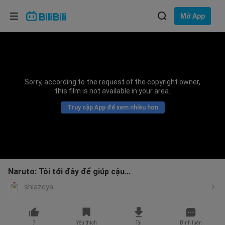
Lựa chọn ngôn ngữ
Mở App
English
Ngôn ngữ: Tiếng Việt
ภาษาไทย
Sorry, according to the request of the copyright owner,
Đăng
this film is not available in your area.
Tiếng Việt
nhập
Truy cập App để xem nhiều hơn
Bahasa Indonesia
Bahasa Melayu
Naruto: Tôi tới đây để giúp cậu...
shiazeya
7
Yêu thích
Tải
Bình luận