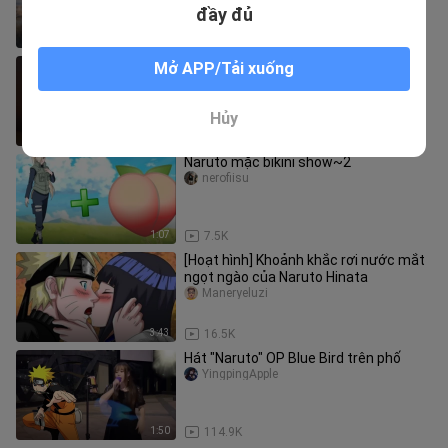
đệ của tôi???
đầy đủ
1:57
4
Tsunade vẫn còn hương vị
Mở APP/Tải xuống
jiegwy
Hủy
0:49
7.3K
Naruto mặc bikini show~2
nerofiisu
1:07
7.5K
[Hoạt hình] Khoảnh khắc rơi nước mắt
ngọt ngào của Naruto Hinata
Maneryeluzi
3:43
16.5K
Hát "Naruto" OP Blue Bird trên phố
YingpingApple
1:50
114.9K