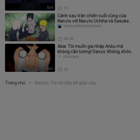
0:36
15
Cảnh sau trận chiến cuối cùng của
Naruto với Naruto Uchiha và Sasuke
Uchiha!
Yanyuanbuhuimanjian
2:15
68.2K
Akai: Tôi muốn gia nhập Anbu mà
không cần lương! Danzo: Không, không,
không có lương!
shiazeya
0:33
38
Trang chủ
Naruto: Tôi tới đây để giúp cậu...
>