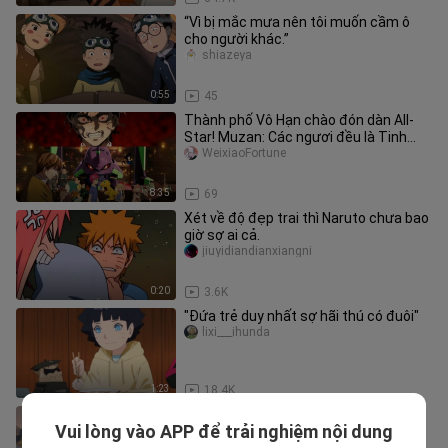
“Vì bị mắc mưa nên tôi muốn cầm ô
cho người khác.”
shiazeya
0:55
45
Thành phố Vô Hạn chào đón dàn All-
Star! Muzan: Các ngươi đều là Tinh
Thạch nào vậy?!
WeixiaoFortune
8:35
69
Xét về độ đẹp trai thì Naruto chưa bao
giờ sợ ai cả.
jiuyidiandianxiangni
0:20
3.6K
"Đứa trẻ duy nhất sợ hãi thú có đuôi"
lixi___ihunda
1:23
18.4K
Phàm nhân tào lao: Ai đi ngang qua
Vui lòng vào APP để trải nghiệm nội dung
vậy? Sao không lạy hai cái cho Hàn lão
dianyinjuncc