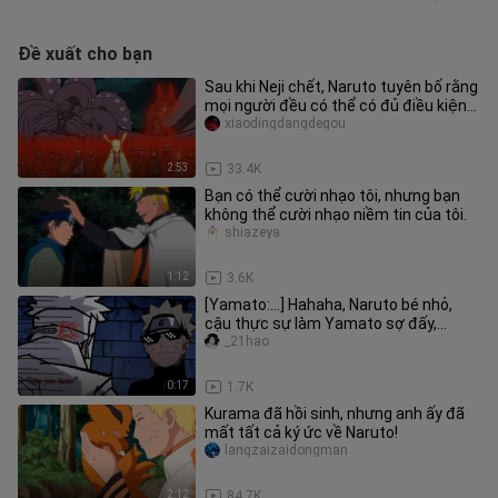
Đề xuất cho bạn
Sau khi Neji chết, Naruto tuyên bố rằng
mọi người đều có thể có đủ điều kiện
nhận Thẻ trải nghiệm Ch
xiaodingdangdegou
2:53
33.4K
Bạn có thể cười nhạo tôi, nhưng bạn
không thể cười nhạo niềm tin của tôi.
shiazeya
1:12
3.6K
[Yamato:...] Hahaha, Naruto bé nhỏ,
cậu thực sự làm Yamato sợ đấy,
hahaha
_21hao
0:17
1.7K
Kurama đã hồi sinh, nhưng anh ấy đã
mất tất cả ký ức về Naruto!
langzaizaidongman
2:12
84.7K