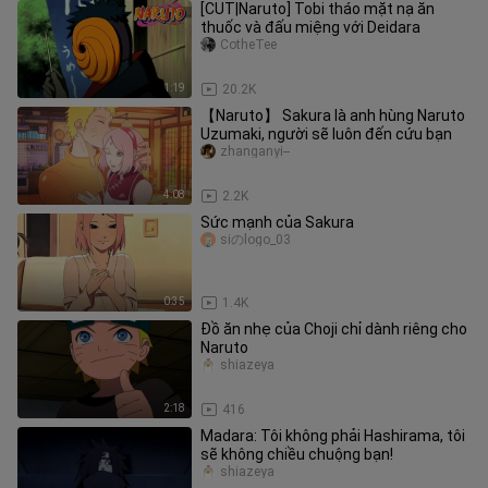
[CUT|Naruto] Tobi tháo mặt nạ ăn
thuốc và đấu miệng với Deidara
CotheTee
1:19
20.2K
【Naruto】 Sakura là anh hùng Naruto
Uzumaki, người sẽ luôn đến cứu bạn
zhanganyi--
4:08
2.2K
Sức mạnh của Sakura
siのlogo_03
0:35
1.4K
Đồ ăn nhẹ của Choji chỉ dành riêng cho
Naruto
shiazeya
2:18
416
Madara: Tôi không phải Hashirama, tôi
sẽ không chiều chuộng bạn!
shiazeya