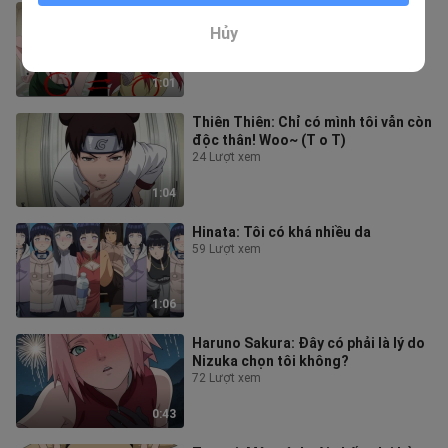
Kushina-chan: ??? Tại sao cà chua
chỉ có thể làm trứng bác?
Hủy
15 Lượt xem
1:01
Thiên Thiên: Chỉ có mình tôi vẫn còn
độc thân! Woo~ (T o T)
24 Lượt xem
1:04
Hinata: Tôi có khá nhiều da
59 Lượt xem
1:06
Haruno Sakura: Đây có phải là lý do
Nizuka chọn tôi không?
72 Lượt xem
0:43