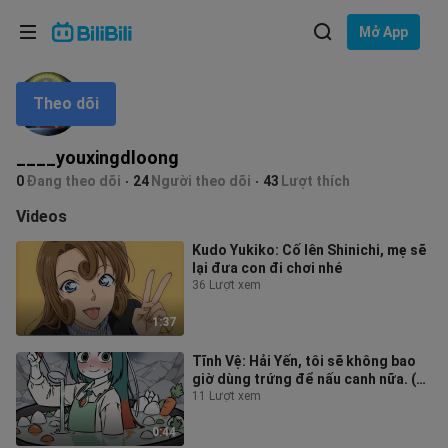
Lựa chọn ngôn ngữ
Mở App
English
Theo dõi
Ngôn ngữ: Tiếng Việt
ภาษาไทย
____youxingdloong
Đăng
0
Đang theo dõi
24
Người theo dõi
43
Lượt thích
Tiếng Việt
nhập
Videos
Bahasa Indonesia
Kudo Yukiko: Cố lên Shinichi, mẹ sẽ
lại đưa con đi chơi nhé
Bahasa Melayu
36 Lượt xem
1:37
Tĩnh Vệ: Hải Yến, tôi sẽ không bao
giờ dùng trứng để nấu canh nữa. (T
o T) Hẹn gặp lại sớm nhé.
11 Lượt xem
0:44