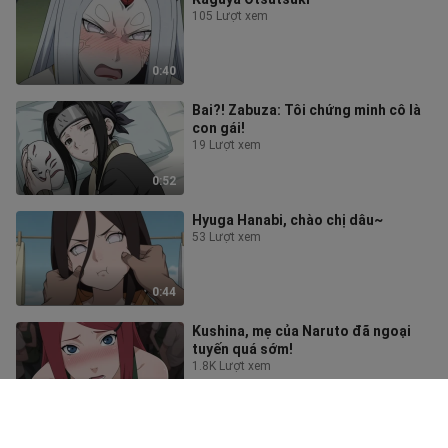
105 Lượt xem
0:40
Bai?! Zabuza: Tôi chứng minh cô là
con gái!
19 Lượt xem
0:52
Hyuga Hanabi, chào chị dâu~
53 Lượt xem
0:44
Kushina, mẹ của Naruto đã ngoại
tuyến quá sớm!
1.8K Lượt xem
0:35