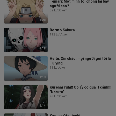
Temari: Một mình tôi chống lại bảy
người sao?
52 Lượt xem
1:28
Boruto Sakura
112 Lượt xem
1:18
Heitu: Xin chào, mọi người gọi tôi là
Tuiying
11 Lượt xem
1:13
Kurenai Yuhi!! Cô ấy có quá ít cảnh!!!
"Naruto"
43 Lượt xem
1:14
Kaguya Otsutsuki