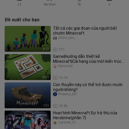
32
Yêu thích
Tải
5
Đề xuất cho bạn
Tất cả các giai đoạn của người bắt
chước Minecraft
shine_yao_
8:17
971
Game|Hướng dẫn thiết kế
Minecraft|Cái hang của một kiến trúc
sư đào...
Nanaroid
18:30
10.7K
Con thuyền này có thể trở được mười
người không?
Ptolemy_M7
1:51
39.8K
Hoạt hình Minecraft:Sự trả thù của
Herobrine(phần 7)
zannver_01