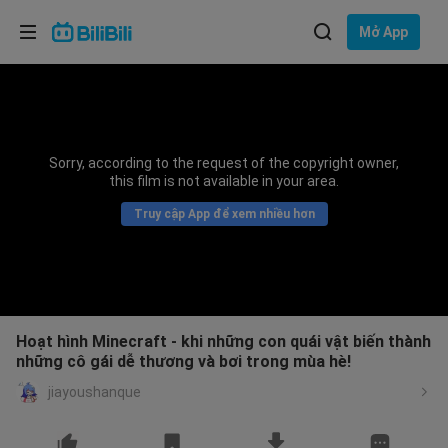
Lựa chọn ngôn ngữ
Mở App
English
Ngôn ngữ: Tiếng Việt
ภาษาไทย
Sorry, according to the request of the copyright owner,
Đăng
this film is not available in your area.
Tiếng Việt
nhập
Truy cập App để xem nhiều hơn
Bahasa Indonesia
Bahasa Melayu
Hoạt hình Minecraft - khi những con quái vật biến thành
những cô gái dễ thương và bơi trong mùa hè!
jiayoushanque