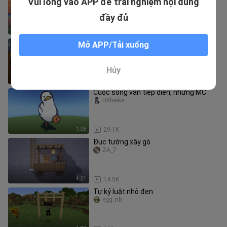
Vui lòng vào APP để trải nghiệm nội dung
công vào làng
xianliang___
đầy đủ
7:33
939
[Platabush] Monster Academy: STICK
Mở APP/Tải xuống
WAR ZOMBIE ATTACK - Minecraft
Animation
qilegao
Hủy
10:28
5.3K
Cuộc sống vẫn tiếp diễn, nhưng MC
HKheike
1:06
29.1K
Đục tường xây gò
ZA_7
4:21
14.5K
Tự kỷ luật nhỏ đen
egg_nb