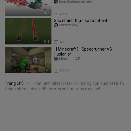
laonabuhuimaimeng
0:33
2.7K
Góc nhanh thực sự rất nhanh!
cruzazulen_
0:18
48.8K
【Minecraft】 Speedrunner VS
Illusionist
Minecraft-ICE
1:43
10.6K
Trang chủ
Hoạt hình Minecraft - khi những con quái vật biến
>
thành những cô gái dễ thương và bơi trong mùa hè!