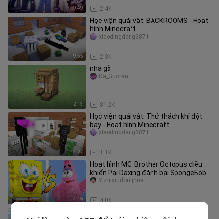
9:49
2.4K
Học viện quái vật: BACKROOMS - Hoạt
hình Minecraft
xiaodingdang3871
9:55
2.3K
nhà gỗ
Da_Guoran
2:13
81.2K
Học viện quái vật: Thử thách khỉ đột
bay - Hoạt hình Minecraft
xiaodingdang3871
13:27
1.1K
Hoạt hình MC: Brother Octopus điều
khiển Pai Daxing đánh bại SpongeBob
SquarePants
Yizhixiudonghua
4:19
4.0K
【Hoạt hình Minecraft】Cuộc tấn