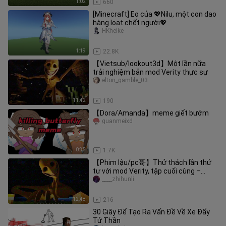
1:02
660
[Minecraft] Eo của 💖Nilu, một con dao
hàng loạt chết người💖
HKheike
1:19
22.8K
【Vietsub/lookout3d】Một lần nữa
trải nghiệm bản mod Verity thực sự
elton_gamble_03
11:42
190
【Dora/Amanda】meme giết bướm
guanmeixd
0:35
1.7K
【Phim lậu/pc哥】Thử thách lần thứ
tư với mod Verity, tập cuối cùng –
phần kết cục
____zhihunli
12:48
216
30 Giây Để Tạo Ra Vấn Đề Về Xe Đẩy
Tử Thần