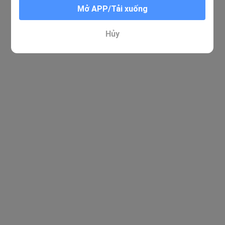
Mở APP/Tải xuống
Hủy