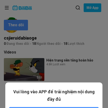
Lựa chọn ngôn ngữ
Mở App
English
Theo dõi
Ngôn ngữ: Tiếng Việt
ภาษาไทย
csjieruidabiaoge
Đăng
0
Đang theo dõi
18
Người theo dõi
18
Lượt thích
Tiếng Việt
nhập
Videos
Bahasa Indonesia
Hiện trạng nền tảng hoàn hảo
4.8K Lượt xem
Bahasa Melayu
5:51
Vui lòng vào APP để trải nghiệm nội dung
đầy đủ