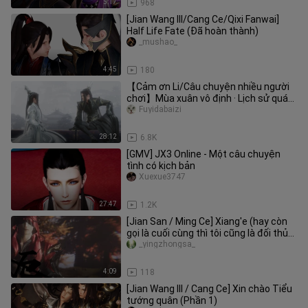
5:17
968
[Jian Wang III/Cang Ce/Qixi Fanwai]
Half Life Fate (Đã hoàn thành)
_mushao_
4:45
180
【Cảm ơn Li/Câu chuyện nhiều người
chơi】Mùa xuân vô định · Lịch sử quá
khứ
Fuyidabaizi
28:12
6.8K
[GMV] JX3 Online - Một câu chuyện
tình có kịch bản
Xuexue3747
27:47
1.2K
[Jian San / Ming Ce] Xiang'e (hay còn
gọi là cuối cùng thì tôi cũng là đối thủ
của tôi) Tập 6 (Phần
_yingzhongsa_
4:09
118
[Jian Wang III / Cang Ce] Xin chào Tiểu
tướng quân (Phần 1)