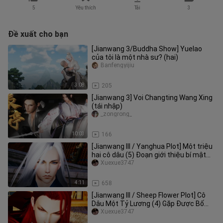
5
Yêu thích
Tải
3
Đề xuất cho bạn
[Jianwang 3/Buddha Show] Yuelao
của tôi là một nhà sư? (hai)
Banfengyijiu
3:08
205
[Jianwang 3] Voi Changting Wang Xing
(tái nhập)
_zongrong_
10:03
166
[Jianwang III / Yanghua Plot] Một triệu
hai cô dâu (5) Đoạn giới thiệu bí mật
(Đơn và đôi bắt đầu)
Xuexue3747
4:11
658
[Jianwang III / Sheep Flower Plot] Cô
Dâu Một Tỷ Lương (4) Gặp Được Bố
Chồng (Phần 2) Trailer (Bố vợ
Xuexue3747