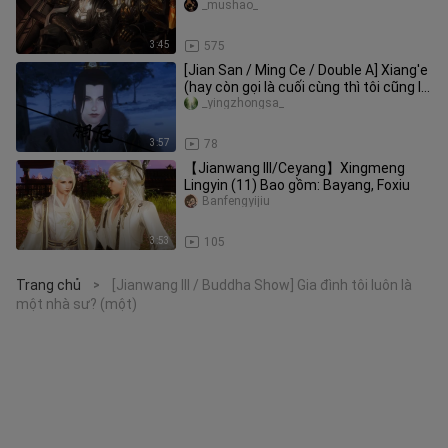
_mushao_
3:45
575
[Jian San / Ming Ce / Double A] Xiang'e
(hay còn gọi là cuối cùng thì tôi cũng là
đối thủ của tôi) t
_yingzhongsa_
3:57
78
【Jianwang III/Ceyang】Xingmeng
Lingyin (11) Bao gồm: Bayang, Foxiu
Banfengyijiu
3:53
105
Trang chủ
[Jianwang III / Buddha Show] Gia đình tôi luôn là
>
một nhà sư? (một)