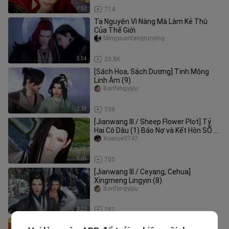
7:52
714
Ta Nguyện Vì Nàng Mà Làm Kẻ Thù
Của Thế Giới
Mingyuantangruoying
5:54
20.8K
[Sách Hoa, Sách Dương] Tinh Mộng
Linh Âm (9)
Banfengyijiu
2:23
338
[Jianwang III / Sheep Flower Plot] Tỷ
Hai Cô Dâu (1) Báo Nợ và Kết Hôn SỐ 2
(Đáp ứng yêu cầu của bạn
Xuexue3747
5:03
700
[Jianwang III / Ceyang, Cehua]
Xingmeng Lingyin (8)
Banfengyijiu
2:22
282
GMV|Edit Kiếm Võng 3