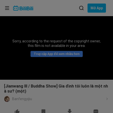
Lựa chọn ngôn ngữ
Mở App
English
Ngôn ngữ: Tiếng Việt
ภาษาไทย
Sorry, according to the request of the copyright owner,
Đăng
this film is not available in your area.
Tiếng Việt
nhập
Truy cập App để xem nhiều hơn
Bahasa Indonesia
Bahasa Melayu
[Jianwang III / Buddha Show] Gia đình tôi luôn là một nh
à sư? (một)
Banfengyijiu