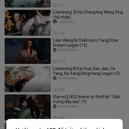
3:14
181
[Jianwang 3] Voi Changting Wang Xing
(tái nhập)
_zongrong_
10:03
166
[Jian Wang III/Chiến lược Yang] Star
Dream Lingyin (12)
Banfengyijiu
3:07
134
[Jianwang III/Cai Hua, Dao Jian, Ce
Yang, Ba Yang] Xingmeng Lingyin (5)
Phần 2
Banfengyijiu
5:19
298
[Game] [JX3] Anime tự thiết kế: "Giấc
mộng đầy sao" (7)
Banfengyijiu
3:45
443
Ta Nguyện Vì Nàng Mà Làm Kẻ Thù