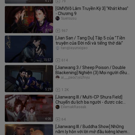
4:21
79
[GMV|Võ Lâm Truyền Kỳ 3] "Khát khao"
- Chương 9
Suersusu
5:17
967
[Jian San / Tang Du] Tập 5 của "Tiền
truyện của Đời nổi và tiếng thở dài"
tangjiayunxigao
15:57
614
[Jianwang 3 / Sheep Poison / Double
Blackening] Nghiện (3) Mọi người đều
là diễn viên, hãy cẩn thận
ai___paoのyizhiyu
5:29
1.2K
[Jianwang III / Multi-CP Shura Field]
Chuyến du lịch ba người - được các
bạn khen ngợi hết lời, nhưn
EilemakRaseak
4:05
64
[Jianwang III / Buddha Show] Những
năm ly hôn với lời mở đầu kiêng khem