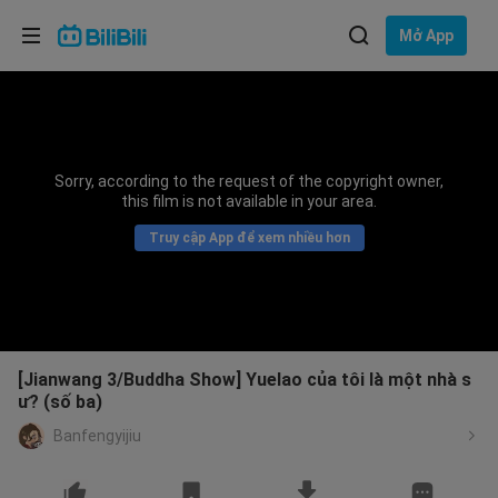
Lựa chọn ngôn ngữ
Mở App
English
Ngôn ngữ: Tiếng Việt
ภาษาไทย
Sorry, according to the request of the copyright owner,
Đăng
this film is not available in your area.
Tiếng Việt
nhập
Truy cập App để xem nhiều hơn
Bahasa Indonesia
Bahasa Melayu
[Jianwang 3/Buddha Show] Yuelao của tôi là một nhà s
ư? (số ba)
Banfengyijiu