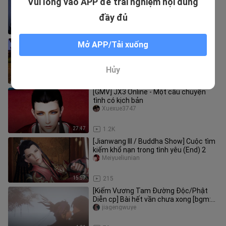
Vui lòng vào APP để trải nghiệm nội dung
Của Thế Giới
Mingyuantangruoying
đầy đủ
5:54
20.8K
【Jianwang III/Ceyang】Xingmeng
Mở APP/Tải xuống
Lingyin (11) Bao gồm: Bayang, Foxiu
Banfengyijiu
Hủy
3:53
105
[GMV] JX3 Online - Một câu chuyện
tình có kịch bản
Xuexue3747
27:47
1.2K
[Jianwang III / Buddha Show] Cuộc tìm
kiếm khổ nạn trong tình yêu (End) 2
Meiyueliunian
15:57
215
[Kiếm Vương Tam Đường Độc/Phật
Diễn cp] Bài hết vần chưa xong [bgm:
Thuyền trong sương mưa]
jiagengwuye