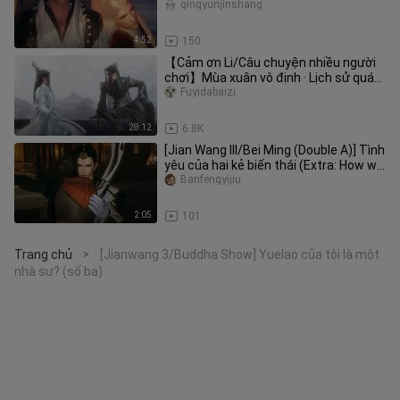
của người chồng [Lớp học khó
qingyunjinshang
4:52
150
【Cảm ơn Li/Câu chuyện nhiều người
chơi】Mùa xuân vô định · Lịch sử quá
khứ
Fuyidabaizi
28:12
6.8K
[Jian Wang III/Bei Ming (Double A)] Tình
yêu của hai kẻ biến thái (Extra: How we
met)
Banfengyijiu
2:05
101
Trang chủ
[Jianwang 3/Buddha Show] Yuelao của tôi là một
>
nhà sư? (số ba)