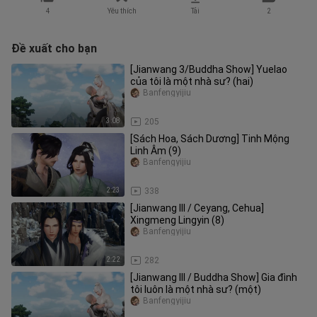
4
Yêu thích
Tải
2
Đề xuất cho bạn
[Jianwang 3/Buddha Show] Yuelao
của tôi là một nhà sư? (hai)
Banfengyijiu
3:08
205
[Sách Hoa, Sách Dương] Tinh Mộng
Linh Âm (9)
Banfengyijiu
2:23
338
[Jianwang III / Ceyang, Cehua]
Xingmeng Lingyin (8)
Banfengyijiu
2:22
282
[Jianwang III / Buddha Show] Gia đình
tôi luôn là một nhà sư? (một)
Banfengyijiu