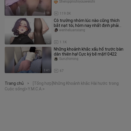
Shengqinshiyouweishi
3:18
119.0K
Cô trưởng nhóm lúc nào cũng thích
bắt nạt tôi, hôm nay nhất định phải
trừng phạt cô ta thật nặng
wenheluanxiang
1:12
1.1K
Những khoảnh khắc xấu hổ trước bàn
dân thiên hạ! Cực kỳ bẽ mặt! 0422
Sunzhiming
3:41
67
Trang chủ
[Tổng hợp]Những Khoảnh khắc Hài hước trong
>
Cuộc sống|<Y.M.C.A.>