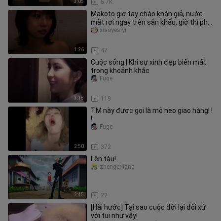
3:05
5.7K
Makoto giơ tay chào khán giả, nước
mắt rơi ngay trên sân khấu, giờ thì phải
đi ôn bài rồi
xiaoyesiyi
1:26
47
Cuộc sống | Khi sự xinh đẹp biến mất
trong khoảnh khắc
Fuge
3:18
119
TM này được gọi là mỏ neo giao hàng! !
!
Fuge
2:50
372
Lên tàu!
zhengerliang
2:45
22
[Hài hước] Tại sao cuộc đời lại đối xử
với tui như vậy!