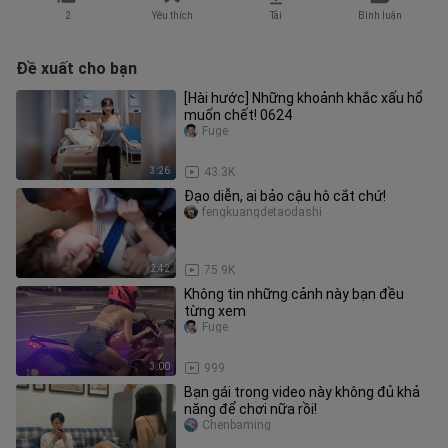
2
Yêu thích
Tải
Bình luận
Đề xuất cho bạn
[Hài hước] Những khoảnh khắc xấu hổ
muốn chết! 0624
Fuge
3:26
43.3K
Đạo diễn, ai bảo cậu hô cắt chứ!
fengkuangdetaodashi
2:42
75.9K
Không tin những cảnh này bạn đều
từng xem
Fuge
3:00
999
Bạn gái trong video này không đủ khả
năng để chơi nữa rồi!
Chenbaming