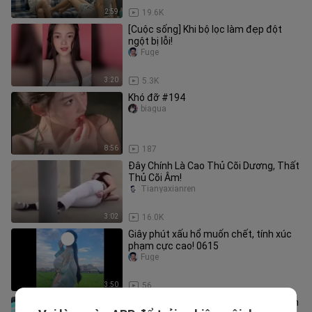
2:59
19.6K
[Cuộc sống] Khi bộ lọc làm đẹp đột
ngột bị lỗi!
Fuge
3:20
5.3K
Khó đỡ #194
biagua
8:56
187
Đây Chính Là Cao Thủ Cõi Dương, Thất
Thủ Cõi Âm!
Tianyaxianren
3:02
16.0K
Giây phút xấu hổ muốn chết, tính xúc
phạm cực cao! 0615
Fuge
3:50
56
Công đức bao năm, phút chốc tiêu tan