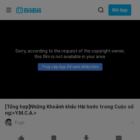
Lựa chọn ngôn ngữ
Mở App
English
Ngôn ngữ: Tiếng Việt
ภาษาไทย
Sorry, according to the request of the copyright owner,
Đăng
this film is not available in your area.
Tiếng Việt
nhập
Truy cập App để xem nhiều hơn
Bahasa Indonesia
Bahasa Melayu
[Tổng hợp]Những Khoảnh khắc Hài hước trong Cuộc số
ng|<Y.M.C.A.>
Fuge