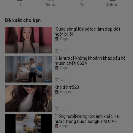
1
Yêu thích
Tải
Bình luận
Đề xuất cho bạn
[Cuộc sống] Khi bộ lọc làm đẹp đột
ngột bị lỗi!
Fuge
3:20
5.3K
[Hài hước] Những khoảnh khắc xấu hổ
muốn chết! 0624
Fuge
3:26
43.3K
Khó đỡ #523
biagua
5:22
63
[Tổng hợp]Những Khoảnh khắc Hài
hước trong Cuộc sống|<Y.M.C.A.>
Fuge