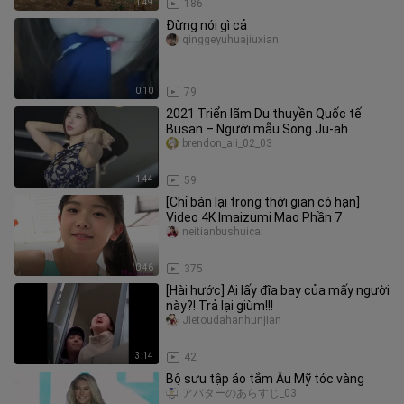
1:49
186
Đừng nói gì cả
qinggeyuhuajiuxian
0:10
79
2021 Triển lãm Du thuyền Quốc tế
Busan – Người mẫu Song Ju-ah
brendon_ali_02_03
1:44
59
[Chỉ bán lại trong thời gian có hạn]
Video 4K Imaizumi Mao Phần 7
neitianbushuicai
0:46
375
[Hài hước] Ai lấy đĩa bay của mấy người
này?! Trả lại giùm!!!
Jietoudahanhunjian
3:14
42
Bộ sưu tập áo tắm Âu Mỹ tóc vàng
アバターのあらすじ_03