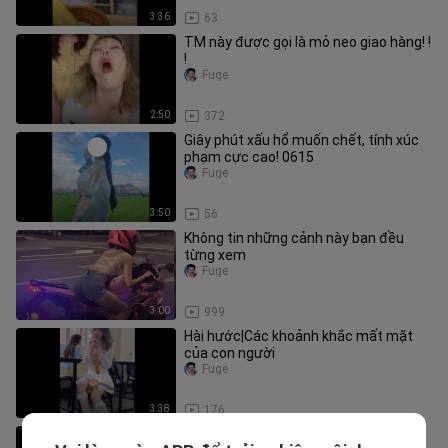
3:36
63
TM này được gọi là mỏ neo giao hàng! !
!
Fuge
2:50
372
Giây phút xấu hổ muốn chết, tính xúc
phạm cực cao! 0615
Fuge
3:50
56
Không tin những cảnh này bạn đều
từng xem
Fuge
3:00
999
Hài hước|Các khoảnh khắc mất mặt
của con người
Fuge
3:38
176
Hài hước|Tuyển tập các cảnh tượng