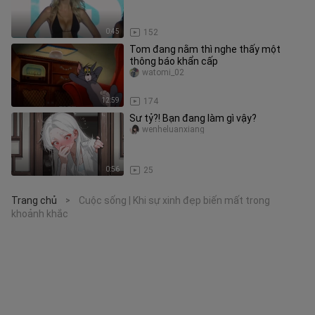
0:45
152
Tom đang nằm thì nghe thấy một
thông báo khẩn cấp
watomi_02
12:59
174
Sư tỷ?! Bạn đang làm gì vậy?
wenheluanxiang
0:56
25
Trang chủ
Cuộc sống | Khi sự xinh đẹp biến mất trong
>
khoảnh khắc