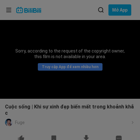
Lựa chọn ngôn ngữ
Mở App
English
Ngôn ngữ: Tiếng Việt
ภาษาไทย
Sorry, according to the request of the copyright owner,
Đăng
this film is not available in your area.
Tiếng Việt
nhập
Truy cập App để xem nhiều hơn
Bahasa Indonesia
Bahasa Melayu
Cuộc sống | Khi sự xinh đẹp biến mất trong khoảnh khắ
c
Fuge