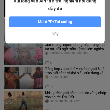
Vui lòng vào APP để trải nghiệm nội dung
siêu năng lực
Fuge
đầy đủ
3:32
138
Khó đỡ#613
Mở APP/Tải xuống
biagua
Hủy
8:08
153
Jiaxintang, người tốt nghiệp trung học
cơ sở, bất ngờ mắc bệnh hiểm nghèo
trước COS
hanxiaoyuzhuangzhuangnie
2:28
6
Tổng hợp video thú vị nước ngoài & Lễ
trao giải hành vi khó hiểu của động vật
#64
Quanshijiema
12:13
15
Khi người ngoài hành tinh da vàng nhập
vào người Trái Đất
Fangxinmiehuoqi_yaya