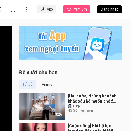
App
Premium
Đăng nhập
Đề xuất cho bạn
Tất cả
Anime
[Hài hước] Những khoảnh
khắc xấu hổ muốn chết!
0624
Fuge
43.3K Lượt xem
3:26
[Cuộc sống] Khi bộ lọc