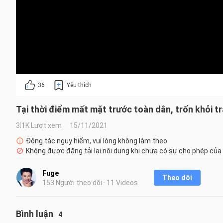
36
Yêu thích
Tại thời điểm mất mặt trước toàn dân, trốn khỏi t
3.1K Lượt xem
15/11/2021
Động tác nguy hiểm, vui lòng không làm theo
Không được đăng tải lại nội dung khi chưa có sự cho phép của
Fuge
Theo dõi
153 Người theo dõi · 11 Videos
Bình luận
4