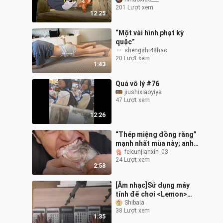
201 Lượt xem
12:25
“Một vài hình phạt kỳ
quặc”
shengshi48hao
20 Lượt xem
1:43
Quá vô lý #76
jiushixiaoyiya
47 Lượt xem
12:26
“Thép miệng đồng răng”
mạnh nhất mùa này; anh
ta dám ăn món mà ngay
feicunjianxin_03
24 Lượt xem
cả tôi cũng không dám
2:58
nhìn…
[Âm nhạc]Sử dụng máy
tính để chơi <Lemon>
cực chất
Shibaia
38 Lượt xem
1:35