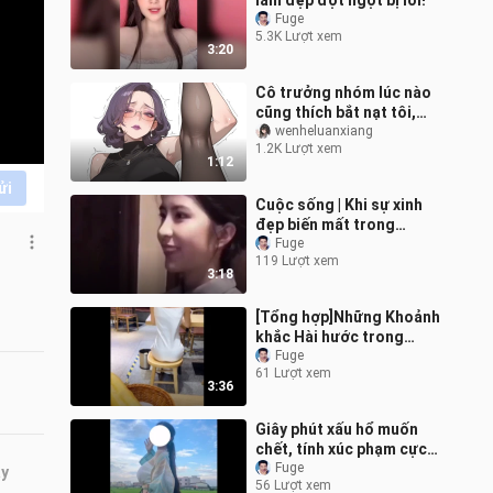
làm đẹp đột ngột bị lỗi!
Fuge
5.3K Lượt xem
3:20
Cô trưởng nhóm lúc nào
cũng thích bắt nạt tôi,
hôm nay nhất định phải
wenheluanxiang
1.2K Lượt xem
trừng phạt cô ta thật
1:12
nặng
ửi
Cuộc sống | Khi sự xinh
đẹp biến mất trong
khoảnh khắc
Fuge
119 Lượt xem
3:18
[Tổng hợp]Những Khoảnh
khắc Hài hước trong
Cuộc sống|<Y.M.C.A.>
Fuge
61 Lượt xem
3:36
Giây phút xấu hổ muốn
chết, tính xúc phạm cực
cao! 0615
Fuge
ây
56 Lượt xem