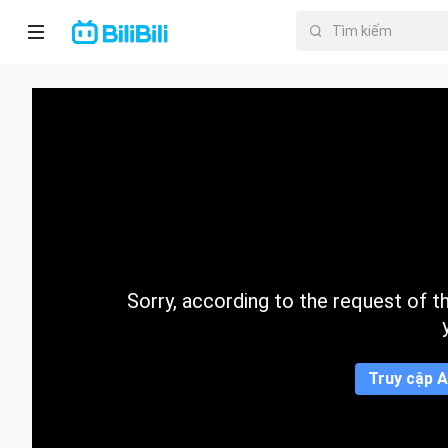
Trang chủ
Anime
PhimNgắn
Thịnh
hành
Sorry, according to the request of the
Mục lục
Truy cập A