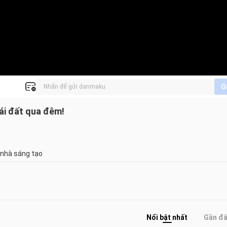
G
rái đất qua đêm!
 nhà sáng tạo
Nổi bật nhất
Gần đ