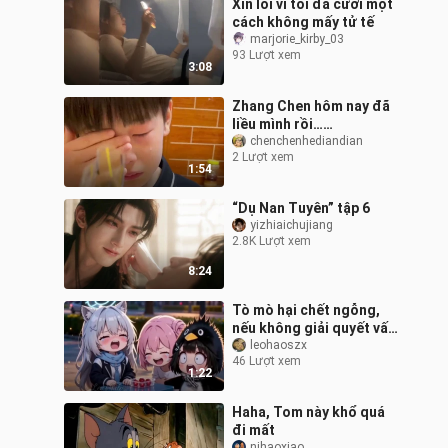
Xin lỗi vì tôi đã cười một
cách không mấy tử tế
marjorie_kirby_03
93 Lượt xem
3:08
Zhang Chen hôm nay đã
liều mình rồi…
#ChenChenDianDian
chenchenhediandian
2 Lượt xem
1:54
“Dụ Nan Tuyên” tập 6
yizhiaichujiang
2.8K Lượt xem
8:24
Tò mò hại chết ngỗng,
nếu không giải quyết vấn
đề ngay thì Guga sẽ phát
leohaoszx
46 Lượt xem
hành album mất thôi…
1:22
Haha, Tom này khổ quá
đi mất
nihaoxiao___