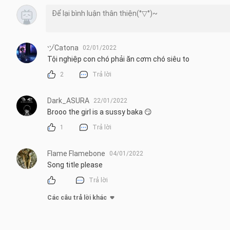
ヅCatona
02/01/2022
Tội nghiệp con chó phải ăn cơm chó siêu to
2
Trả lời
Dark_ASURA
22/01/2022
Brooo the girl is a sussy baka 😏
1
Trả lời
Flame Flamebone
04/01/2022
Song title please
Trả lời
Các câu trả lời khác