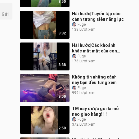
3:50
Hài hước|Tuyển tập các
Gửi
cảnh tượng siêu năng lực
Fuge
138 Lượt xem
3:32
Hài hước|Các khoảnh
khắc mất mặt của con
người
Fuge
176 Lượt xem
3:38
Không tin những cảnh
này bạn đều từng xem
Fuge
999 Lượt xem
3:00
TM này được gọi là mỏ
neo giao hàng! ! !
Fuge
372 Lượt xem
2:50