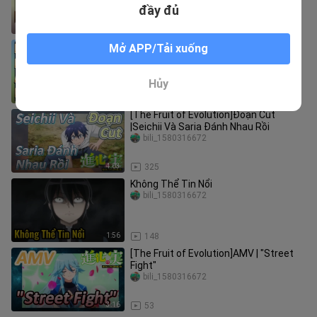
đầy đủ
2:52
46
Khi Sức Mạnh Của Anh Ấy Lên Cấp
Mở APP/Tải xuống
Thần
bili_1580316672
Hủy
3:35
199
[The Fruit of Evolution]Đoạn Cut
|Seichii Và Saria Đánh Nhau Rồi
bili_1580316672
4:03
325
Không Thể Tin Nổi
bili_1580316672
1:56
148
[The Fruit of Evolution]AMV | "Street
Fight"
bili_1580316672
3:16
53