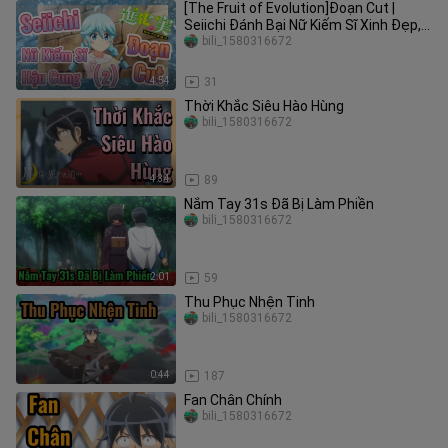
[The Fruit of Evolution]Đoạn Cut |
Seiichi Đánh Bại Nữ Kiếm Sĩ Xinh Đẹp,
Hậu Cung +1 (2)
bili_1580316672
4:54
31
Thời Khắc Siêu Hào Hùng
bili_1580316672
4:34
89
Nắm Tay 31s Đã Bị Làm Phiền
bili_1580316672
2:01
59
Thu Phục Nhện Tinh
bili_1580316672
0:44
187
Fan Chân Chính
bili_1580316672