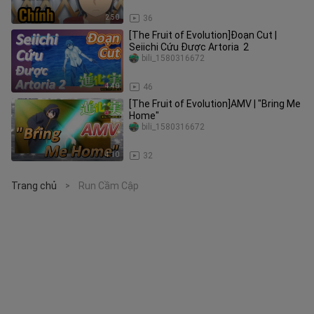
2:50
36
[The Fruit of Evolution]Đoạn Cut |
Seiichi Cứu Được Artoria 2
bili_1580316672
4:40
46
[The Fruit of Evolution]AMV | "Bring Me
Home"
bili_1580316672
4:10
32
Trang chủ
Run Cầm Cập
>