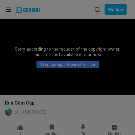
Lựa chọn ngôn ngữ
Mở App
English
Ngôn ngữ: Tiếng Việt
ภาษาไทย
Sorry, according to the request of the copyright owner,
Đăng
this film is not available in your area.
Tiếng Việt
nhập
Truy cập App để xem nhiều hơn
Bahasa Indonesia
Bahasa Melayu
Run Cầm Cập
bili_1580316672
3
Yêu thích
Tải
Bình luận