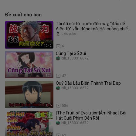
Đề xuất cho bạn
Tôi đã nói từ trước đến nay, “đấu dế
điện tử” vẫn đúng mà! Hội cuồng chiến
lực chính là trụ cột của
axiuyoke
10:42
6
Cũng Tại Số Xui
bili_1580316672
1:22
42
Quỷ Đầu Lâu Biến Thành Trai Đẹp
bili_1580316672
1:36
586
[The Fruit of Evolution]Âm Nhạc | Bài
Hát Cuối Phim Đến Rồi
bili_1580316672
3:44
62