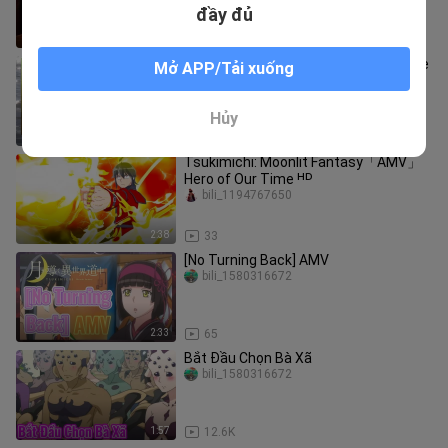
đạt được mục tiêu của họ! S
đầy đủ
13:25
2
[The Fruit of Evolution]AMV | "Bring Me
Mở APP/Tải xuống
Home"
bili_1580316672
Hủy
4:10
32
Tsukimichi: Moonlit Fantasy「AMV」
Hero of Our Time ᴴᴰ
bili_1194767650
2:38
33
[No Turning Back] AMV
bili_1580316672
2:33
65
Bắt Đầu Chọn Bà Xã
bili_1580316672
1:57
12.6K