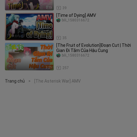
2:19
39
[Time of Dying] AMV
bili_1580316672
2:02
35
[The Fruit of Evolution]Đoạn Cut | Thời
Gian Đi Tắm Của Hậu Cung
bili_1580316672
3:25
257
Trang chủ
[The Asterisk War] AMV
>