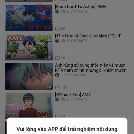
[From Dust To Ashes] AMV
bili_1580316672
2:13
56
[The Fruit of Evolution]AMV | "Cold"
bili_1580316672
3:00
28
Anh hùng sử dụng thôi miên và muốn
NTR nam chính, nhưng bị khinh thường
và phá vỡ phòng thủ ngay tại
Jiatengmeidou
1:36
130
[Without You] AMV
bili_1580316672
2:27
44
Spider Mio điều khiển hoàn hảo chị gái
Vui lòng vào APP để trải nghiệm nội dung
của mình và nhân vật nam chính để
Aweimaketu