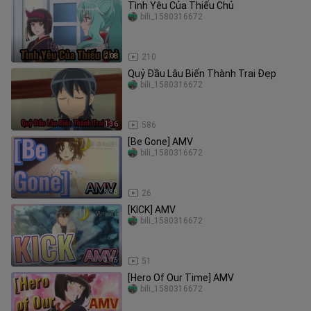
Tình Yêu Của Thiếu Chủ
bili_1580316672
2:08
210
Quỷ Đầu Lâu Biến Thành Trai Đẹp
bili_1580316672
1:36
586
[Be Gone] AMV
bili_1580316672
3:38
26
[KICK] AMV
bili_1580316672
3:15
51
[Hero Of Our Time] AMV
bili_1580316672