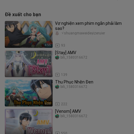
Đề xuất cho bạn
Vợ nghiện xem phim ngắn phải làm
sao?
ヾshuangmaweideyizeruier
4:55
93
[Stay] AMV
bili_1580316672
2:16
139
Thu Phục Nhện Đen
bili_1580316672
6:38
222
[Venom] AMV
bili_1580316672
3:19
550