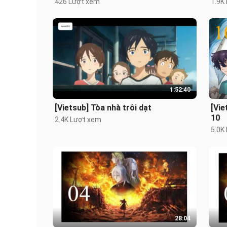
426 Lượt xem
1.9K
1:52:40
[Vietsub] Tòa nhà trôi dạt
[Vi
10
2.4K Lượt xem
5.0K
28:04