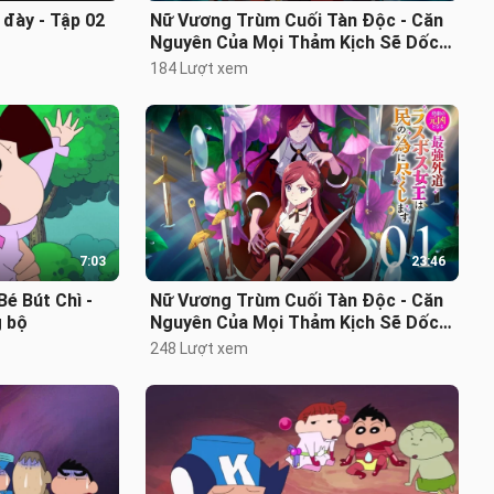
 đày - Tập 02
Nữ Vương Trùm Cuối Tàn Độc - Căn
Nguyên Của Mọi Thảm Kịch Sẽ Dốc
Sức Vì Người Dân - Phần 2 - Tập 04
184 Lượt xem
7:03
23:46
Bé Bút Chì -
Nữ Vương Trùm Cuối Tàn Độc - Căn
g bộ
Nguyên Của Mọi Thảm Kịch Sẽ Dốc
Sức Vì Người Dân - Phần 2 - Tập 01
248 Lượt xem