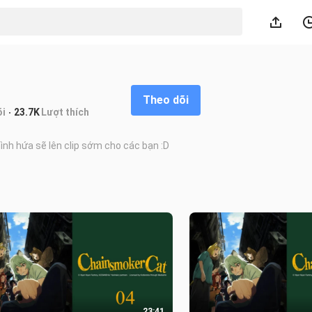
Theo dõi
̃i
23.7K
Lượt thích
ình hứa sẽ lên clip sớm cho các bạn :D
23:41