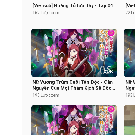
[Vietsub] Hoàng Tử lưu đày - Tập 04
[Vie
162 Lượt xem
72 L
23:46
Nữ Vương Trùm Cuối Tàn Độc - Căn
Nữ 
Nguyên Của Mọi Thảm Kịch Sẽ Dốc
Ngu
Sức Vì Người Dân - Phần 2 - Tập 05
Sức 
195 Lượt xem
193 