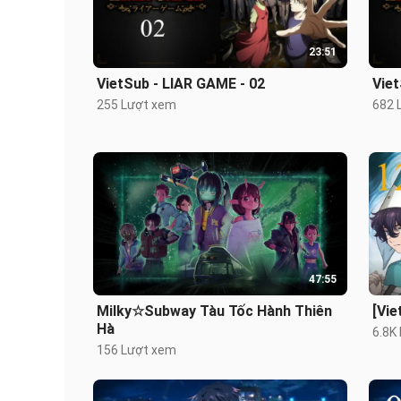
23:51
VietSub - LIAR GAME - 02
Viet
255 Lượt xem
682 
47:55
Milky☆Subway Tàu Tốc Hành Thiên
[Vie
Hà
6.8K
156 Lượt xem