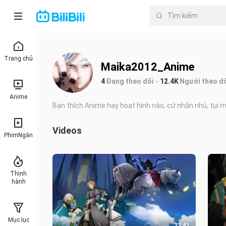
Trang chủ
Maika2012_Anime
4
Đang theo dõi
12.4K
Người theo do
Anime
Bạn thích Anime hay hoạt hình nào, cứ nhắn nhủ, tụi m
Videos
PhimNgắn
Thịnh
hành
Mục lục
23:41