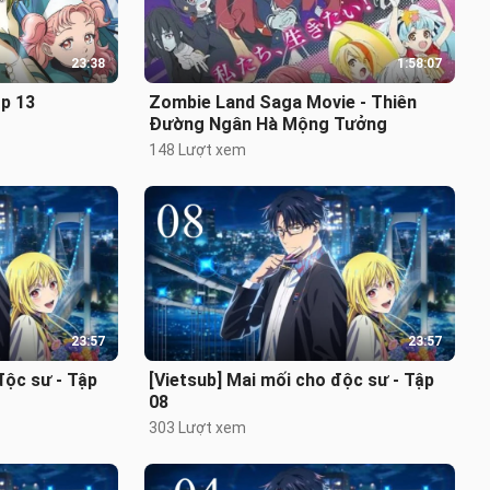
23:38
1:58:07
p 13
Zombie Land Saga Movie - Thiên
Đường Ngân Hà Mộng Tưởng
148 Lượt xem
23:57
23:57
độc sư - Tập
[Vietsub] Mai mối cho độc sư - Tập
08
303 Lượt xem