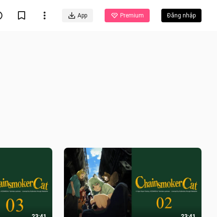
App
Premium
Đăng nhập
23:41
23:41