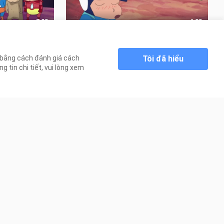
7:28
6:38
Bé Bút Chì -
[Lồng Tiếng] Shin Cậu Bé Bút Chì -
Đội Avengers Phần 2
Tôi đã hiểu
n bằng cách đánh giá cách
1.6K Lượt xem
 tin chi tiết, vui lòng xem
22:26
23:41
[Vietsub] Hoàng Tử lưu đày - Tập 01
[Vietsub] Hắc Miêu và Lớp học phù
thủy - Tập 02
248 Lượt xem