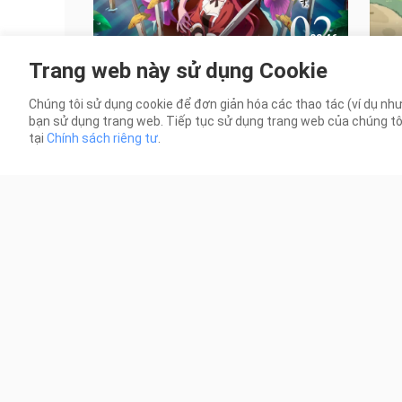
23:46
Trang web này sử dụng Cookie
Nữ Vương Trùm Cuối Tàn Độc - Căn
[Lồn
Nguyên Của Mọi Thảm Kịch Sẽ Dốc
Chuy
Chúng tôi sử dụng cookie để đơn giản hóa các thao tác (ví dụ như
Sức Vì Người Dân - Phần 2 - Tập 02
bạch
204 Lượt xem
3.0K
bạn sử dụng trang web. Tiếp tục sử dụng trang web của chúng tôi t
tại
Chính sách riêng tư
.
1:52:26
[Vietsub] SCARLET
[Vie
656 Lượt xem
345 