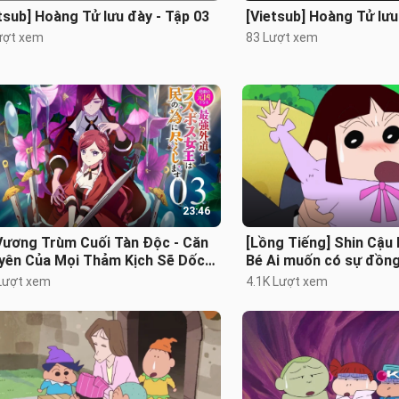
tsub] Hoàng Tử lưu đày - Tập 03
[Vietsub] Hoàng Tử lưu
ượt xem
83 Lượt xem
23:46
Vương Trùm Cuối Tàn Độc - Căn
[Lồng Tiếng] Shin Cậu 
yên Của Mọi Thảm Kịch Sẽ Dốc
Bé Ai muốn có sự đồn
Vì Người Dân - Phần 2 - Tập 03
Lượt xem
4.1K Lượt xem