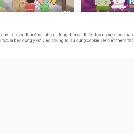
7:03
g Tiếng] Shin Cậu Bé Bút Chì -
[Lồng Tiếng] Shin Cậu 
ến phiêu lưu của công chúa
Đội Avengers Phần 1
 duy trì trạng thái đăng nhập), đồng thời cải thiện trải nghiệm của bạ
 tuyết Himiko
 Lượt xem
1.8K Lượt xem
ức là bạn đồng ý với việc chúng tôi sử dụng cookie. Để biết thêm thông
23:40
tsub] Hắc Miêu và Lớp học phù
thủy - Tập 01
786 Lượt xem
Lượt xem