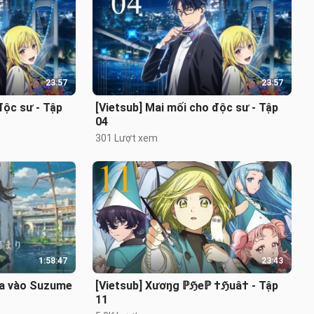
23:57
23:57
độc sư - Tập
[Vietsub] Mai mối cho độc sư - Tập
04
301 Lượt xem
1:58:47
23:43
ửa vào Suzume
[Vietsub] Xươŋg ℙℌeℙ †ℌuâ† - Tập
11