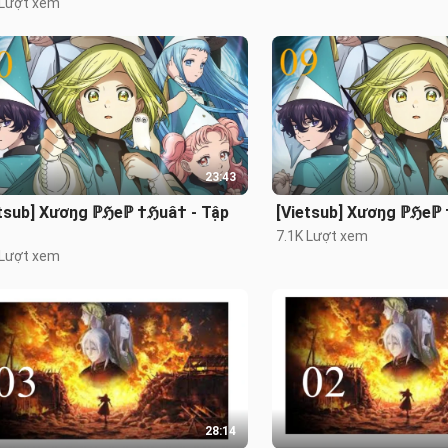
 Lượt xem
23:43
etsub] Xươŋg ℙℌeℙ †ℌuâ† - Tập
[Vietsub] Xươŋg ℙℌeℙ 
7.1K Lượt xem
 Lượt xem
28:14