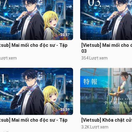
23:57
tsub] Mai mối cho độc sư - Tập
[Vietsub] Mai mối cho 
03
Lượt xem
354 Lượt xem
23:59
tsub] Mai mối cho độc sư - Tập
[Vietsub] Khóa chặt c
3.2K Lượt xem