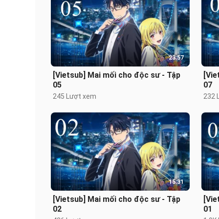
23:57
[Vietsub] Mai mối cho độc sư - Tập
[Vie
05
07
245 Lượt xem
232 
15:31
[Vietsub] Mai mối cho độc sư - Tập
[Vie
02
01