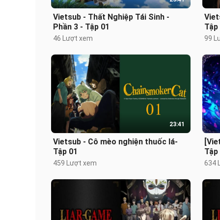
Vietsub - Thất Nghiệp Tái Sinh -
Viet
Phần 3 - Tập 01
Tập
46 Lượt xem
99 L
23:41
Vietsub - Cô mèo nghiện thuốc lá-
[Vie
Tập 01
Tập
459 Lượt xem
634 