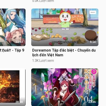
5.0K Lượt xem
23:43
9:54
†ℌuâ† - Tập 9
Doreamon Tập đăc biệt - Chuyến du
lịch đến Việt Nam
1.3K Lượt xem
28:30
23:46