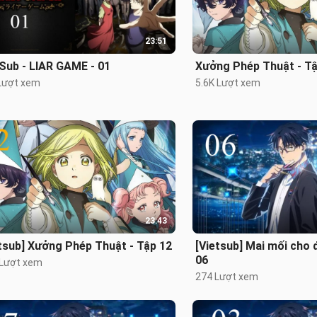
23:51
Sub - LIAR GAME - 01
Xưởng Phép Thuật - Tậ
Lượt xem
5.6K Lượt xem
23:43
tsub] Xưởng Phép Thuật - Tập 12
[Vietsub] Mai mối cho 
06
 Lượt xem
274 Lượt xem