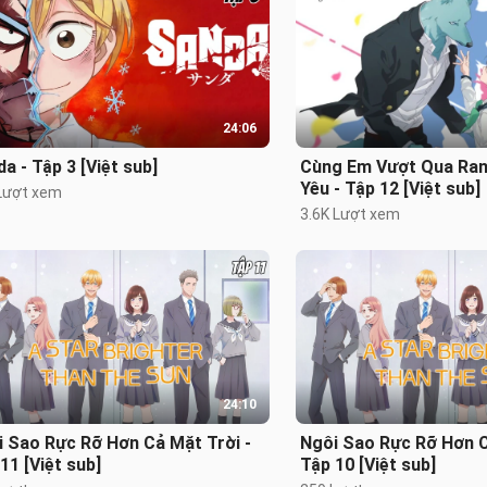
24:06
a - Tập 3 [Việt sub]
Cùng Em Vượt Qua Ranh
Yêu - Tập 12 [Việt sub]
Lượt xem
3.6K Lượt xem
24:10
 Sao Rực Rỡ Hơn Cả Mặt Trời -
Ngôi Sao Rực Rỡ Hơn C
11 [Việt sub]
Tập 10 [Việt sub]