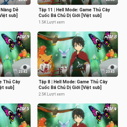
ô Nàng Dễ
Tập 11 | Hell Mode: Game Thủ Cày
iệt sub]
Cuốc Bá Chủ Dị Giới [Việt sub]
1.5K Lượt xem
23:42
23:43
me Thủ Cày
Tập 8 | Hell Mode: Game Thủ Cày
ệt sub]
Cuốc Bá Chủ Dị Giới [Việt sub]
2.5K Lượt xem