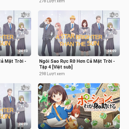
278 Lượt xem
24:10
24:09
ả Mặt Trời -
Ngôi Sao Rực Rỡ Hơn Cả Mặt Trời -
Tập 4 [Việt sub]
298 Lượt xem
24:09
11:30