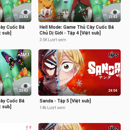
23:43
23:43
Cày Cuốc Bá
Hell Mode: Game Thủ Cày Cuốc Bá
t sub]
Chủ Dị Giới - Tập 4 [Việt sub]
3.5K Lượt xem
23:42
24:04
Cày Cuốc Bá
Sanda - Tập 5 [Việt sub]
t sub]
146 Lượt xem