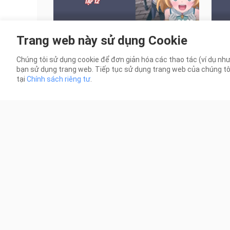
24:00
Trang web này sử dụng Cookie
Anh Hùng Vô Chức - Tập 12 [Việt
Anh 
sub]
sub]
Chúng tôi sử dụng cookie để đơn giản hóa các thao tác (ví dụ như
326 Lượt xem
260 
bạn sử dụng trang web. Tiếp tục sử dụng trang web của chúng tôi t
tại
Chính sách riêng tư
.
23:41
Kashiwada Vô Cảm và Oota Đa Cảm
Cùn
- Tập 10 [Việt sub]
Yêu 
742 Lượt xem
4.0K