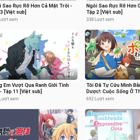
 Sao Rực Rỡ Hơn Cả Mặt Trời -
Ngôi Sao Rực Rỡ Hơn C
3 [Việt sub]
Tập 2 [Việt sub]
Lượt xem
338 Lượt xem
23:22
g Em Vượt Qua Ranh Giới Tình
Tôi Đã Tự Cứu Mình B
- Tập 11 [Việt sub]
Dược!: Cuộc Sống Ở Th
Tập 9 [Việt sub]
 Lượt xem
692 Lượt xem