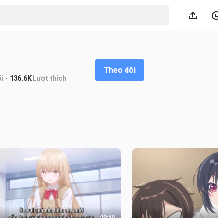
Theo dõi
̃i
136.6K
Lượt thích
23:40