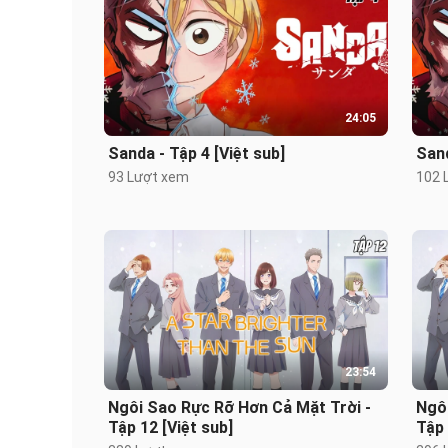
24:05
Sanda - Tập 4 [Việt sub]
Sand
93 Lượt xem
102 
23:54
Ngôi Sao Rực Rỡ Hơn Cả Mặt Trời -
Ngôi
Tập 12 [Việt sub]
Tập 