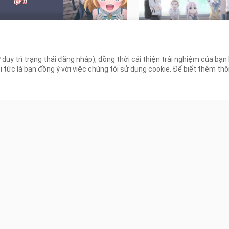
24:00
Hùng Vô Chức - Tập 11 [Việt
Kashiwada Vô Cảm và
- Tập 12 [Việt sub]
 duy trì trạng thái đăng nhập), đồng thời cải thiện trải nghiệm của bạ
Lượt xem
891 Lượt xem
ức là bạn đồng ý với việc chúng tôi sử dụng cookie. Để biết thêm thông
23:35
g Em Vượt Qua Ranh Giới Tình
Cùng Em Vượt Qua Ranh
- Tập 10 [Việt sub]
Yêu - Tập 9 [Việt sub]
 Lượt xem
4.5K Lượt xem