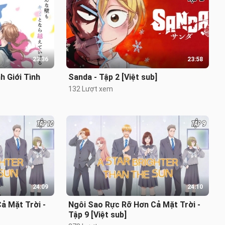
23:36
23:58
 Giới Tình
Sanda - Tập 2 [Việt sub]
132 Lượt xem
24:09
24:10
ả Mặt Trời -
Ngôi Sao Rực Rỡ Hơn Cả Mặt Trời -
Tập 9 [Việt sub]