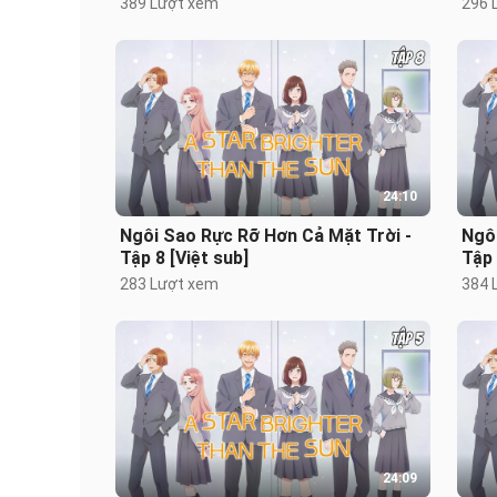
389 Lượt xem
296 
24:10
Ngôi Sao Rực Rỡ Hơn Cả Mặt Trời -
Ngôi
Tập 8 [Việt sub]
Tập 
283 Lượt xem
384 
24:09