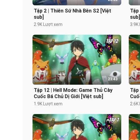
Tập 2 | Thiên Sứ Nhà Bên S2 [Việt
Tập 
sub]
sub]
2.9K Lượt xem
3.9K
23:43
Tập 12 | Hell Mode: Game Thủ Cày
Tập 
Cuốc Bá Chủ Dị Giới [Việt sub]
Cuốc
1.9K Lượt xem
2.6K