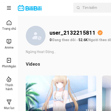
Trang chủ
user_2132215811
0
Đang theo dõi
52.6K
Người theo do
Anime
Ngừng Hoạt Động...
Videos
PhimNgắn
Thịnh
hành
Mục lục
23:40