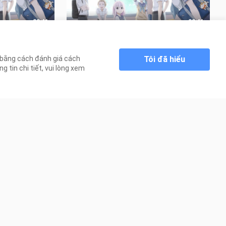
23:41
23:41
 Oota Đa Cảm
Kashiwada Vô Cảm và Oota Đa Cảm
- Tập 11 [Việt sub]
Tôi đã hiểu
n bằng cách đánh giá cách
749 Lượt xem
 tin chi tiết, vui lòng xem
23:36
23:35
 Giới Tình
Cùng Em Vượt Qua Ranh Giới Tình
Yêu - Tập 8 [Việt sub]
5.9K Lượt xem