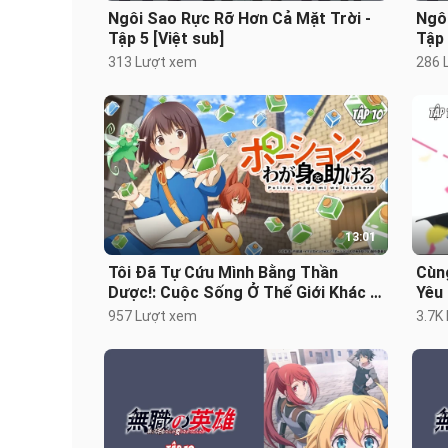
Ngôi Sao Rực Rỡ Hơn Cả Mặt Trời -
Ngôi
Tập 5 [Việt sub]
Tập 
313 Lượt xem
286 
13:01
Tôi Đã Tự Cứu Mình Bằng Thần
Cùn
Dược!: Cuộc Sống Ở Thế Giới Khác -
Yêu 
Tập 10 [Việt sub]
957 Lượt xem
3.7K