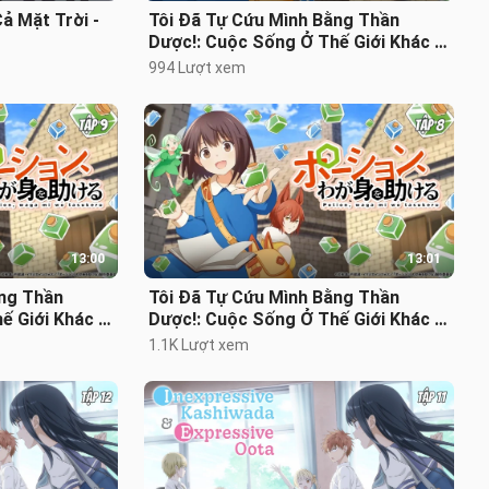
ả Mặt Trời -
Tôi Đã Tự Cứu Mình Bằng Thần
Dược!: Cuộc Sống Ở Thế Giới Khác -
Tập 11 [Việt sub]
994 Lượt xem
13:00
13:01
ằng Thần
Tôi Đã Tự Cứu Mình Bằng Thần
ế Giới Khác -
Dược!: Cuộc Sống Ở Thế Giới Khác -
Tập 8 [Việt sub]
1.1K Lượt xem