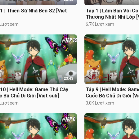
1 | Thiên Sứ Nhà Bên S2 [Việt
Tập 1 | Làm Bạn Với C
Thương Nhất Nhì Lớp [V
 Lượt xem
6.7K Lượt xem
23:43
10 | Hell Mode: Game Thủ Cày
Tập 9 | Hell Mode: Ga
 Bá Chủ Dị Giới [Việt sub]
Cuốc Bá Chủ Dị Giới [Vi
 Lượt xem
3.0K Lượt xem