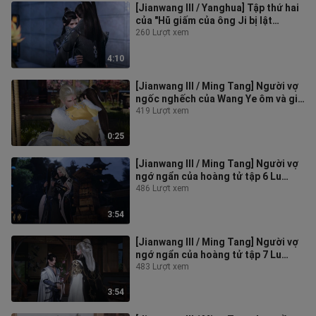
[Jianwang III / Yanghua] Tập thứ hai
của "Hũ giấm của ông Ji bị lật
ngược!" ! !
260 Lượt xem
4:10
[Jianwang III / Ming Tang] Người vợ
ngốc nghếch của Wang Ye ôm và giơ
cao
419 Lượt xem
0:25
[Jianwang III / Ming Tang] Người vợ
ngớ ngẩn của hoàng tử tập 6 Lu
Qisong: Bạn thực sự có thể về nhà
486 Lượt xem
3:54
[Jianwang III / Ming Tang] Người vợ
ngớ ngẩn của hoàng tử tập 7 Lu
Qisong, bạn tiếp tục nói dối!
483 Lượt xem
3:54