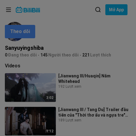
Lựa chọn ngôn ngữ
Mở App
English
Theo dõi
Ngôn ngữ: Tiếng Việt
ภาษาไทย
Sanyuyingshiba
Đăng
0
Đang theo dõi
145
Người theo dõi
221
Lượt thích
Tiếng Việt
nhập
Videos
Bahasa Indonesia
[Jianwang III/Huaqin] Năm
Whitehead
Bahasa Melayu
192 Lượt xem
3:02
[Jianwang III / Tang Du] Trailer đầu
tiên của "Thời thơ ấu và ngựa tre"
của Xiaofu Ni
189 Lượt xem
1:12