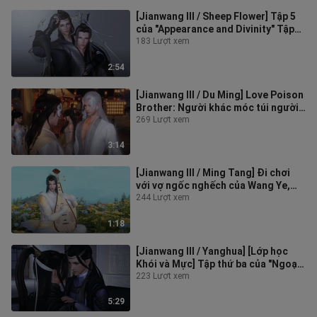
[Jianwang III / Sheep Flower] Tập 5
của "Appearance and Divinity" Tập
này có rất ít cừu
183 Lượt xem
2:54
[Jianwang III / Du Ming] Love Poison
Brother: Người khác móc túi người
cũ và tấn công tôi vì vợ tôi!
269 Lượt xem
3:14
[Jianwang III / Ming Tang] Đi chơi
với vợ ngốc nghếch của Wang Ye,
anh không biết em đáng yêu như th
244 Lượt xem
1:18
[Jianwang III / Yanghua] [Lớp học
Khói và Mực] Tập thứ ba của "Ngoại
hình và Tinh thần chia lìa" hôm
223 Lượt xem
5:29