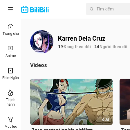
Trang chủ
Karren Dela Cruz
19
Đang theo dõi
24
Người theo dõi
Anime
Videos
PhimNgắn
Thịnh
hành
0:28
Mục lục