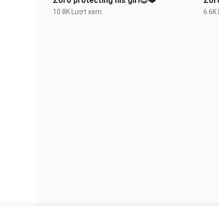
Zoro protecting his girl😌❤️
Zor
10.8K Lượt xem
6.6K