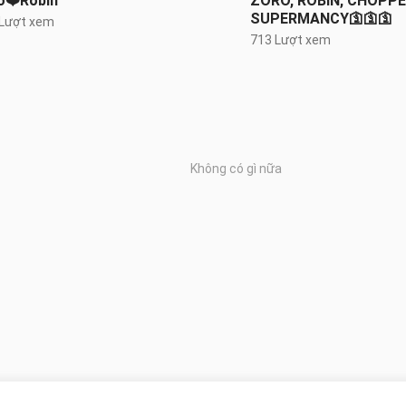
o❤️Robin
ZORO, ROBIN, CHOPP
SUPERMANCY🛐🛐🛐
 Lượt xem
713 Lượt xem
Không có gì nữa