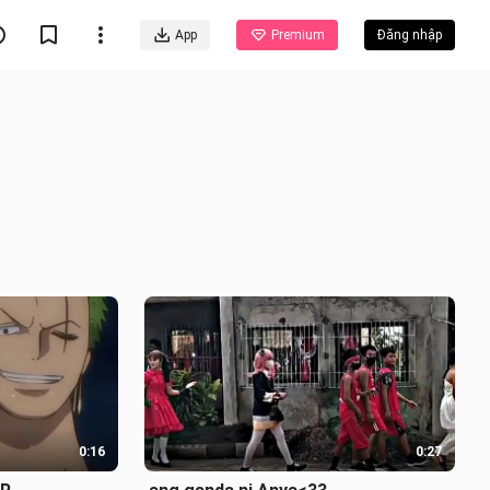
App
Premium
Đăng nhập
0:16
0:27