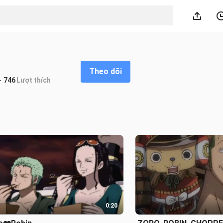
Theo dõi
746
Lượt thích
0:20