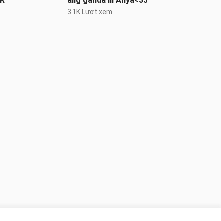
ER
ang ganda ni Anya<33
3.1K Lượt xem