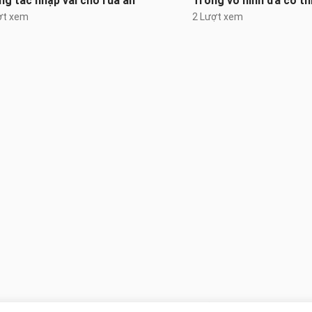
g tác nhập vai cho rùa ăn
Trong vô hình đã có thi
ợt xem
2 Lượt xem
Không có gì nữa