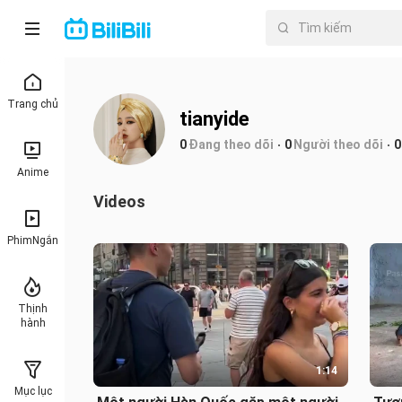
Trang chủ
tianyide
0
Đang theo dõi
0
Người theo dõi
0
Anime
Videos
PhimNgắn
Thịnh
hành
1:14
Mục lục