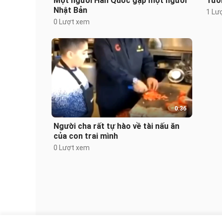
Một người Hàn Quốc gặp một người
Tươn
Nhật Bản
1 Lư
0 Lượt xem
0:36
Người cha rất tự hào về tài nấu ăn
của con trai mình
0 Lượt xem