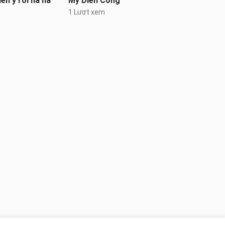
ên ý rồi ha ha
Mỹ Diên Công
1 Lượt xem