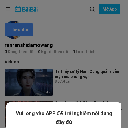
Lựa chọn ngôn ngữ
Mở App
English
Theo dõi
Ngôn ngữ: Tiếng Việt
ภาษาไทย
ranranshidamowang
Đăng
0
Đang theo dõi
0
Người theo dõi
1
Lượt thích
Tiếng Việt
nhập
Videos
Bahasa Indonesia
Ta thấy sư tỷ Nam Cung quả là vẫn
mặn mà phong vận
Bahasa Melayu
8 Lượt xem
0:49
Cả môn phái ở động Thanh Ba,
Hoàng Phong Cốc đều không có kẻ
Vui lòng vào APP để trải nghiệm nội dung
hèn nhát
4 Lượt xem
đầy đủ
2:16