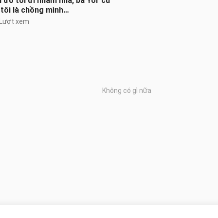
đó tôi đi nhầm nhà, bà Yor cứ
tôi là chồng mình…
 Lượt xem
Không có gì nữa