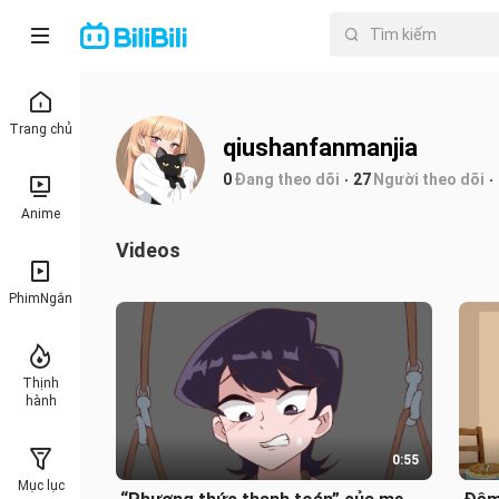
Trang chủ
qiushanfanmanjia
0
Đang theo dõi
27
Người theo dõi
Anime
Videos
PhimNgắn
Thịnh
hành
0:55
Mục lục