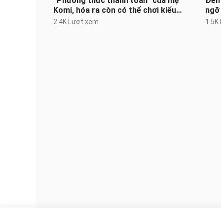
“Phương thức thanh toán” của mẹ
Đêm 
Komi, hóa ra còn có thể chơi kiểu
ngỡ 
này ư?
2.4K Lượt xem
1.5K