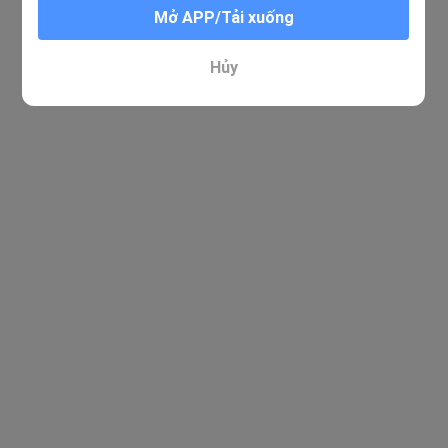
Mở APP/Tải xuống
Xin lỗi. Không tìm thấy kết quả nào phù hợp
Hủy