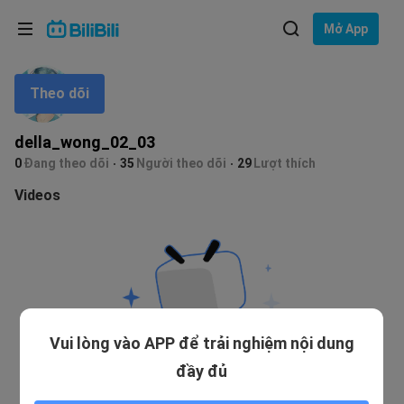
Lựa chọn ngôn ngữ
Mở App
English
Theo dõi
Ngôn ngữ: Tiếng Việt
ภาษาไทย
della_wong_02_03
Đăng
0
Đang theo dõi
35
Người theo dõi
29
Lượt thích
Tiếng Việt
nhập
Videos
Bahasa Indonesia
Bahasa Melayu
Vui lòng vào APP để trải nghiệm nội dung
đầy đủ