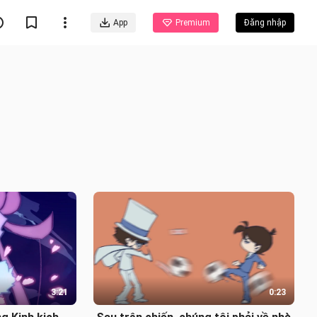
App
Premium
Đăng nhập
3:21
0:23