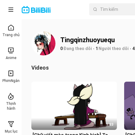
Trang chủ
Tingqinzhuoyuequ
0
Đang theo dõi
1
Người theo dõi
4
Anime
Videos
PhimNgắn
Thịnh
hành
1:33
Mục lục