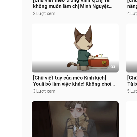
[Chữ viết mèo trong Kinh kịch] Ta
[Chữ
không muốn làm chị Minh Nguyệt
nắng
nữa!
2 Lượt xem
4 Lư
1:33
[Chữ viết tay của mèo Kinh kịch]
[Chữ
Youli bỏ làm việc khác! Không chơi
Tà b
Diabolo hay bất cứ thứ gì tương
khoe
3 Lượt xem
5 Lư