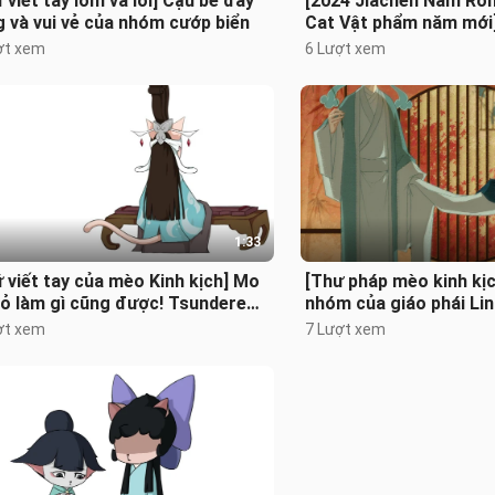
 viết tay lõm và lồi] Cậu bé đầy
[2024 Jiachen Năm Rồn
 và vui vẻ của nhóm cướp biển
Cat Vật phẩm năm mới] 
Xian Tianyuan
ợt xem
6 Lượt xem
1:33
 viết tay của mèo Kinh kịch] Mo
[Thư pháp mèo kinh kị
ỏ làm gì cũng được! Tsundere
nhóm của giáo phái Li
 trinh tiết trên mạng...
ợt xem
7 Lượt xem