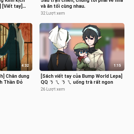
g Kinh kịch
Sau trận chiến, chúng tôi phải về nhà
[Viết tay]
và ăn tối cùng nhau.
32 Lượt xem
4:32
1:15
ch] Chân dung
[Sách viết tay của Bump World Lepa]
nh Thần Đỏ
QQ ㄋ ㄟ ㄋ ㄟ uống trà rất ngon
26 Lượt xem