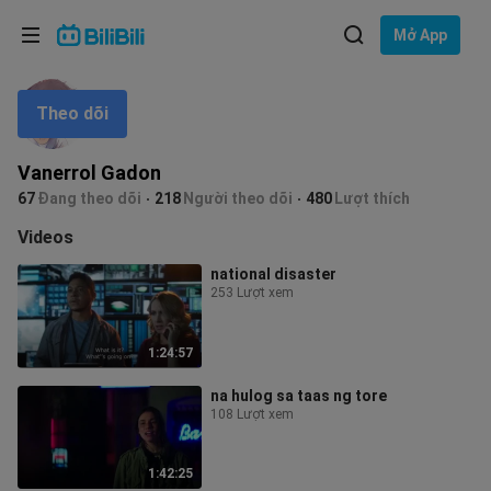
Lựa chọn ngôn ngữ
Mở App
English
Theo dõi
Ngôn ngữ: Tiếng Việt
ภาษาไทย
Vanerrol Gadon
Đăng
67
Đang theo dõi
218
Người theo dõi
480
Lượt thích
Tiếng Việt
nhập
Videos
Bahasa Indonesia
national disaster
253 Lượt xem
Bahasa Melayu
1:24:57
na hulog sa taas ng tore
108 Lượt xem
1:42:25