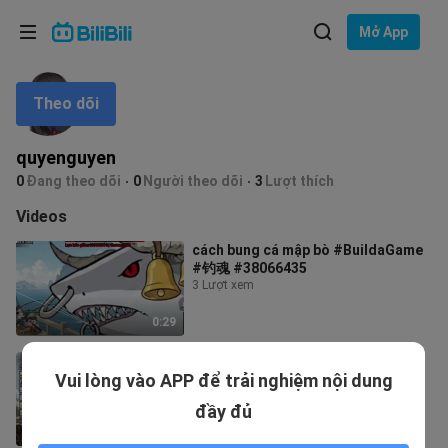
Lựa chọn ngôn ngữ
Mở App
English
Theo dõi
Ngôn ngữ: Tiếng Việt
ภาษาไทย
quyenguyen
Đăng
0
Đang theo dõi
0
Người theo dõi
3
Lượt thích
Tiếng Việt
nhập
Videos
Bahasa Indonesia
cách bung cá mập bò #BuildaGame
#钓魂 #38066435
Bahasa Melayu
3 Lượt xem
0:29
áp đét mới trong câu cá vạn cân
Vui lòng vào APP để trải nghiệm nội dung
#BuildaGame #钓魂 #38066435
5 Lượt xem
đầy đủ
0:35