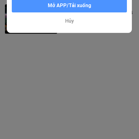
Mở APP/Tải xuống
sử y cửu đối đầu với 200 con cá 1
cân #BuildaGame #钓魂 #38066434
5 Lượt xem
Hủy
1:18