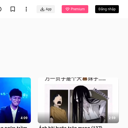
App
Premium
Đăng nhập
4:09
2:59