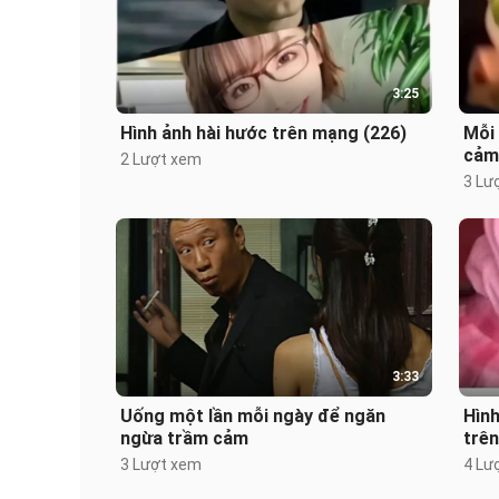
3:25
Hình ảnh hài hước trên mạng (226)
Mỗi
cảm
2 Lượt xem
3 Lư
3:33
Uống một lần mỗi ngày để ngăn
Hình
ngừa trầm cảm
trên
3 Lượt xem
4 Lư