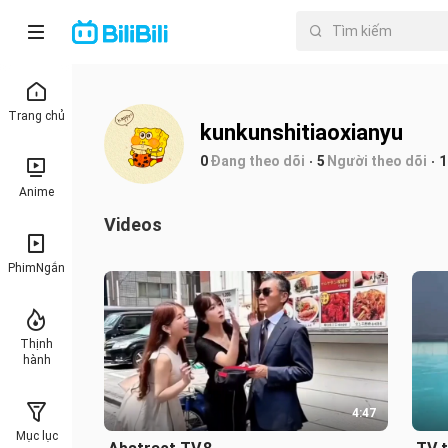
Trang chủ
kunkunshitiaoxianyu
0
Đang theo dõi
5
Người theo dõi
1
Anime
Videos
PhimNgắn
Thịnh
hành
4:47
Mục lục