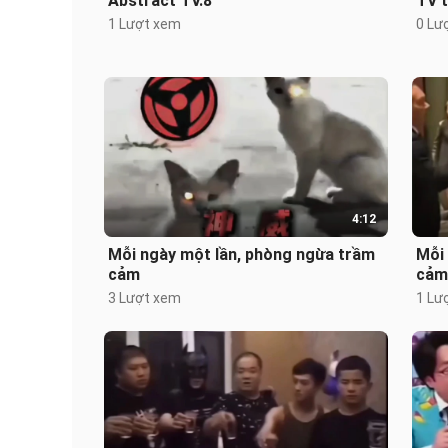
Abstract TV.8
TV 
1 Lượt xem
0 Lư
4:12
Mỗi ngày một lần, phòng ngừa trầm
Mỗi
cảm
cảm
3 Lượt xem
1 Lư