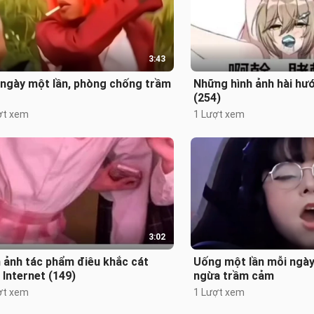
3:43
 ngày một lần, phòng chống trầm
Những hình ảnh hài hư
(254)
ợt xem
1 Lượt xem
3:02
 ảnh tác phẩm điêu khắc cát
Uống một lần mỗi ngà
 Internet (149)
ngừa trầm cảm
ợt xem
1 Lượt xem