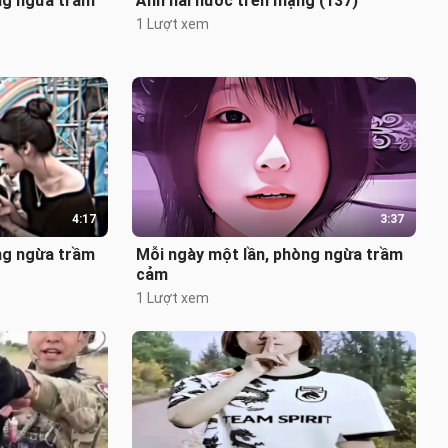
ng ngừa trầm
Ảnh hài hước trên mạng (137)
1 Lượt xem
4:17
3:37
ng ngừa trầm
Mỗi ngày một lần, phòng ngừa trầm
cảm
1 Lượt xem