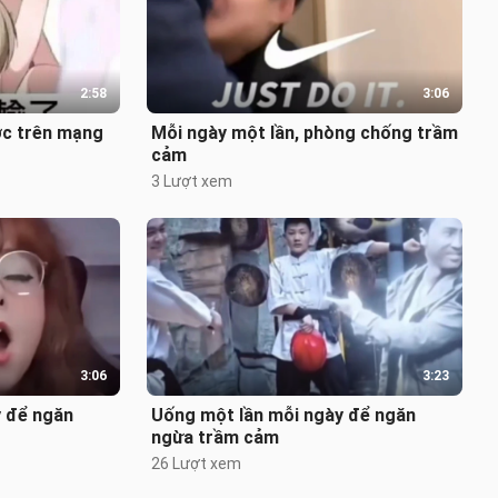
2:58
3:06
ớc trên mạng
Mỗi ngày một lần, phòng chống trầm
cảm
3 Lượt xem
3:06
3:23
y để ngăn
Uống một lần mỗi ngày để ngăn
ngừa trầm cảm
26 Lượt xem