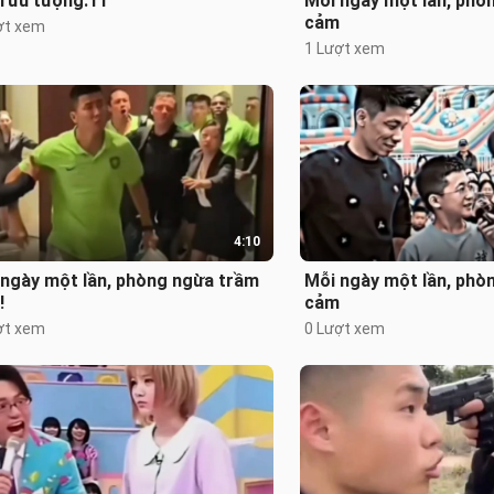
trừu tượng.11
Mỗi ngày một lần, phò
cảm
ợt xem
1 Lượt xem
4:10
 ngày một lần, phòng ngừa trầm
Mỗi ngày một lần, phò
!
cảm
ợt xem
0 Lượt xem