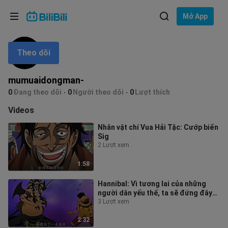
Lựa chọn ngôn ngữ
Mở App
English
Theo dõi
Ngôn ngữ: Tiếng Việt
ภาษาไทย
mumuaidongman-
Đăng
0
Đang theo dõi
0
Người theo dõi
0
Lượt thích
Tiếng Việt
nhập
Videos
Bahasa Indonesia
Nhân vật chí Vua Hải Tặc: Cướp biển
Sig
Bahasa Melayu
2 Lượt xem
1:58
Hannibal: Vì tương lai của những
người dân yếu thế, ta sẽ đứng đây
bảo vệ!!
3 Lượt xem
2:32