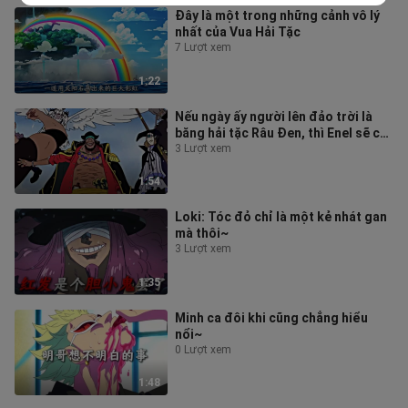
Đây là một trong những cảnh vô lý
nhất của Vua Hải Tặc
7 Lượt xem
1:22
Nếu ngày ấy người lên đảo trời là
băng hải tặc Râu Đen, thì Enel sẽ có
kết cục ra sao?
3 Lượt xem
1:54
Loki: Tóc đỏ chỉ là một kẻ nhát gan
mà thôi~
3 Lượt xem
1:35
Minh ca đôi khi cũng chẳng hiểu
nổi~
0 Lượt xem
1:48