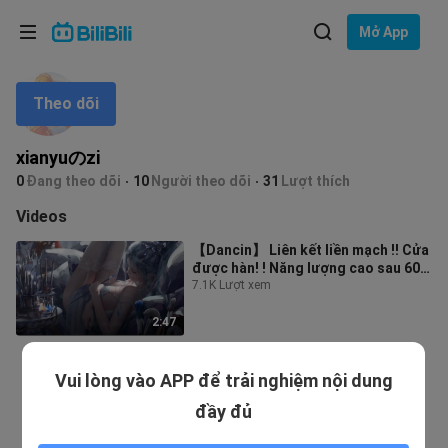
Lựa chọn ngôn ngữ
Mở App
English
Theo dõi
Ngôn ngữ: Tiếng Việt
ภาษาไทย
xianyuのzi
Đăng
0
Đang theo dõi
10
Người theo dõi
31
Lượt thích
Tiếng Việt
nhập
Videos
Bahasa Indonesia
【Dancin】 Liên kết liền mạch !! Cửa
được hàn! ! Năng lượng cao sau 60
Bahasa Melayu
giây! ! Bước cuối cùng! Hãy nhả
7.1K Lượt xem
2:47
Vui lòng vào APP để trải nghiệm nội dung
đầy đủ