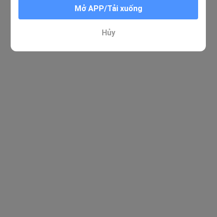
Mở APP/Tải xuống
Hủy