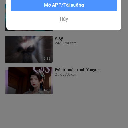
Mở APP/Tải xuống
Đoán xem cô ấy là ai
597 Lượt xem
Hủy
1:12
A Kỳ
247 Lượt xem
0:36
Đồ lót màu xanh Yunyun
2.7K Lượt xem
1:00