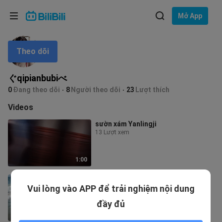
Lựa chọn ngôn ngữ
Mở App
English
Theo dõi
Ngôn ngữ: Tiếng Việt
ภาษาไทย
ぐqipianbubiべ
Đăng
0
Đang theo dõi
8
Người theo dõi
23
Lượt thích
Tiếng Việt
nhập
Videos
Bahasa Indonesia
sườn xám Yanlingji
13 Lượt xem
Bahasa Melayu
1:00
Lương Băng
Vui lòng vào APP để trải nghiệm nội dung
67 Lượt xem
đầy đủ
1:54