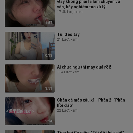
Đây không phải là làm chuyện vớ
vẩn, hãy nghiêm túc xử lý!
17.4K Lượt xem
1:57
Túi đeo tay
21 Lượt xem
0:13
Ai chưa ngủ thì may quá rồi!
114 Lượt xem
3:51
Chân cá mập xấu xí – Phần 2: “Phần
hồi đáp”
22 Lượt xem
2:24
Tiền bối Cá mập: “Tôi đã thấy rồi!”