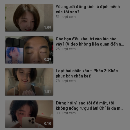
Yêu người đồng tính là định mệnh
của tôi sao?
51 Lượt xem
1:09
Các bạn đều khai trí vào lúc nào
vậy? (Video không liên quan đến nội
dung lời bình)
25 Lượt xem
0:29
Loạt bài chân xấu – Phần 2: Khắc
phục bàn chân bẹt!
78 Lượt xem
1:51
Đừng hỏi vì sao tôi đỏ mặt, tôi
không uống rượu đâu! Chỉ là da mặt
mỏng, dễ đỏ mà thôi
33 Lượt xem
0:10