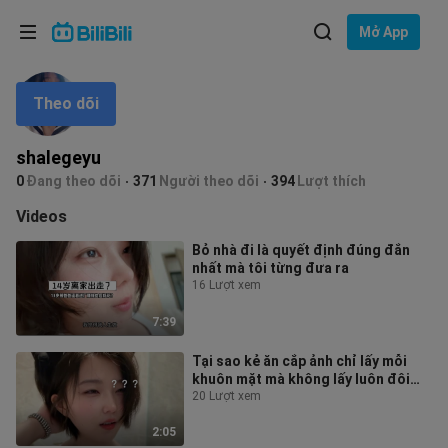
Lựa chọn ngôn ngữ
Mở App
English
Theo dõi
Ngôn ngữ: Tiếng Việt
ภาษาไทย
shalegeyu
Đăng
0
Đang theo dõi
371
Người theo dõi
394
Lượt thích
Tiếng Việt
nhập
Videos
Bahasa Indonesia
Bỏ nhà đi là quyết định đúng đắn
nhất mà tôi từng đưa ra
Bahasa Melayu
16 Lượt xem
7:39
Tại sao kẻ ăn cắp ảnh chỉ lấy mỗi
khuôn mặt mà không lấy luôn đôi
chân?
20 Lượt xem
2:05