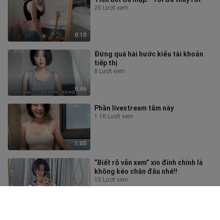
25 Lượt xem
0:10
Đừng quá hài hước kiểu tài khoản
tiếp thị
8 Lượt xem
0:46
Phần livestream tắm này
1.1K Lượt xem
1:05
“Biết rõ vẫn xem” xin đính chính là
không kéo chân đâu nhé!!
15 Lượt xem
0:10
Hãy quỳ gối dưới chiếc ô đỏ của tôi