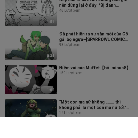
nên dừng lại ở đây! *Bị đánh
bại*【McNostril Comic Dub】
46 Lượt xem
1:51
Đã phát hiện ra sự săn mồi của Cô
gái bọ ngựa~[SPARROWL COMIC
DUBLADA]
98 Lượt xem
0:34
Niềm vui của Muffet【bởi minus8】
159 Lượt xem
1:02
"Một con ma nữ không ____ thì
không phải là một con ma nữ tốt"
[lồng tiếng truyện tranh
141 Lượt xem
Merryweather
1:34
Cổng sạc của cô gái robot!