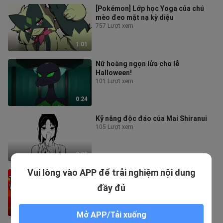
[Pokémon] Lớp học Yoga của chú
mèo đeo mặt nạ kỳ diệu
757 Lượt xem
1:01
Nữ hoàng ngọn lửa cho lễ
Halloween!
101 Lượt xem
0:24
Kỹ năng độc đáo của Mai Shiranui
105 Lượt xem
0:35
Vui lòng vào APP để trải nghiệm nội dung
Rồng bay khóa gạch mạnh mẽ【ᴍʜ
WILD】
đầy đủ
4 Lượt xem
1:10
Mở APP/Tải xuống