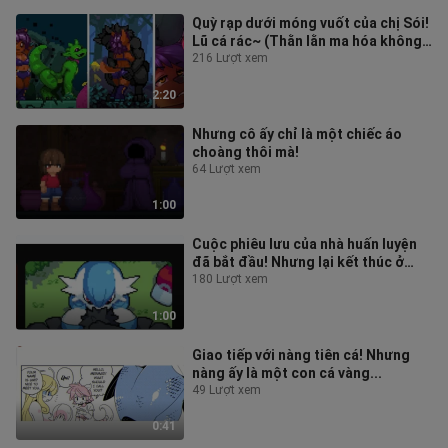
Quỳ rạp dưới móng vuốt của chị Sói!
Lũ cá rác~ (Thằn lằn ma hóa không
gây sát thương / Sói [Những Cu
216 Lượt xem
2:20
Nhưng cô ấy chỉ là một chiếc áo
choàng thôi mà!
64 Lượt xem
1:00
Cuộc phiêu lưu của nhà huấn luyện
đã bắt đầu! Nhưng lại kết thúc ở
Shaymin ( )
180 Lượt xem
1:00
Giao tiếp với nàng tiên cá! Nhưng
nàng ấy là một con cá vàng...
49 Lượt xem
0:41