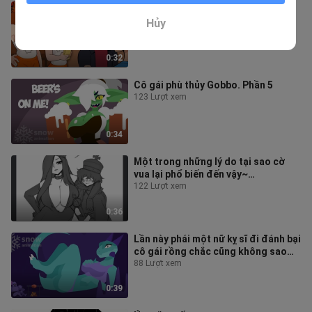
Tác phẩm mới【Shadbase comic
dub】
Hủy
925 Lượt xem
0:32
Cô gái phù thủy Gobbo. Phần 5
123 Lượt xem
0:34
Một trong những lý do tại sao cờ
vua lại phổ biến đến vậy~
【@CrysVA COMIC dub】
122 Lượt xem
0:36
Lần này phái một nữ kỵ sĩ đi đánh bại
cô gái rồng chắc cũng không sao
nhỉ? 【Hoạt hình Cô gái rồng và
88 Lượt xem
0:39