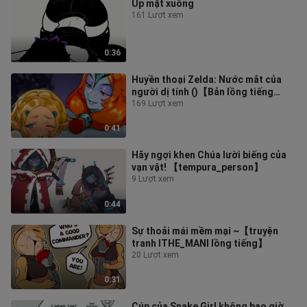
Úp mặt xuống
161 Lượt xem
0:36
Huyền thoại Zelda: Nước mắt của
người dị tính ()【Bản lồng tiếng
truyện tranh Snegovski】
169 Lượt xem
0:41
Hãy ngợi khen Chúa lười biếng của
vạn vật! 【tempura_person】
9 Lượt xem
0:44
Sự thoải mái mềm mại ~【truyện
tranh lTHE_MANl lồng tiếng】
20 Lượt xem
0:31
Cúp của Snake Girl không bao giờ