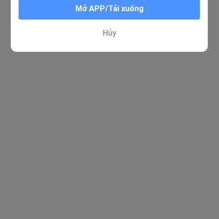
Mở APP/Tải xuống
Hủy