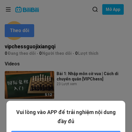
Lựa chọn ngôn ngữ
Mở App
English
Theo dõi
Ngôn ngữ: Tiếng Việt
ภาษาไทย
vipchessguojixiangqi
Đăng
0
Đang theo dõi
0
Người theo dõi
0
Lượt thích
Tiếng Việt
nhập
Videos
Bahasa Indonesia
Bài 1: Nhập môn cờ vua | Cách di
chuyển quân [VIPChess]
Bahasa Melayu
23 Lượt xem
5:12
Vui lòng vào APP để trải nghiệm nội dung
đầy đủ