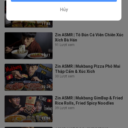
Zin ASMR | Cùng Em Gái Thử Thách
Ăn Bánh Mì Sandwich
Hủy
62 Lượt xem
11:48
Zin ASMR | Tô Bún Cá Viên Chiên Xúc
Xích Bà Hán
91 Lượt xem
10:11
Zin ASMR | Mukbang Pizza Phô Mai
Thập Cẩm & Xúc Xích
30 Lượt xem
12:26
Zin ASMR | Mukbang GimBap & Fried
Rice Rolls, Fried Spicy Noodles
39 Lượt xem
11:59