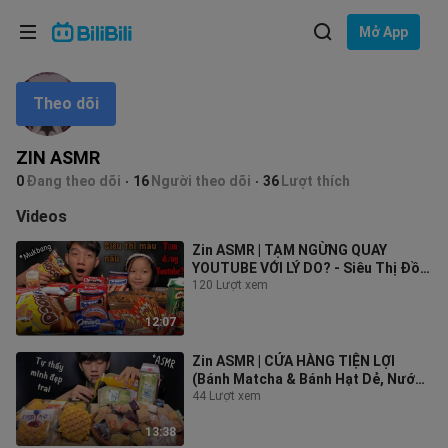
Lựa chọn ngôn ngữ
Mở App
English
Theo dõi
Ngôn ngữ: Tiếng Việt
ภาษาไทย
ZIN ASMR
Đăng
0
Đang theo dõi
16
Người theo dõi
36
Lượt thích
Tiếng Việt
nhập
Videos
Bahasa Indonesia
Zin ASMR | TẠM NGỪNG QUAY
YOUTUBE VỚI LÝ DO? - Siêu Thị Đồ
Bahasa Melayu
Ăn Màu Nâu
120 Lượt xem
12:07
Zin ASMR | CỬA HÀNG TIỆN LỢI
(Bánh Matcha & Bánh Hạt Dẻ, Nước
Xoài)
44 Lượt xem
13:38