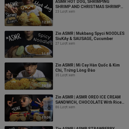
ASMR HOT DOG, SHRIMPING
SHRIMP AND CHRISTMAS SHRIMP
CHAIN
23 Lượt xem
12:01
Zin ASMR | Mukbang Spyci NOODLES
SiuKAy & SAUSAGE, Cucumber
27 Lượt xem
11:51
Zin ASMR | Mì Cay Hàn Quốc & Kim
Chi, Trứng Lòng Đào
35 Lượt xem
10:56
Zin ASMR | ASMR OREO ICE CREAM
SANDWICH, CHOCOLATE With Rice
Milk Tea
86 Lượt xem
10:06
Zin ASMR | ASMR STRAWBERRY