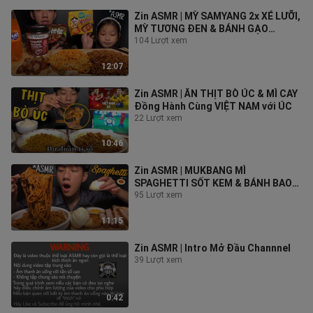
Zin ASMR | MỲ SAMYANG 2x XÉ LƯỠI,
MỲ TƯƠNG ĐEN & BÁNH GẠO
Tokpokki
104 Lượt xem
12:07
Zin ASMR | ĂN THỊT BÒ ÚC & MÌ CAY
Đồng Hành Cùng VIỆT NAM với ÚC
22 Lượt xem
10:46
Zin ASMR | MUKBANG MÌ
SPAGHETTI SỐT KEM & BÁNH BAO
CHIÊN, THỊT HEO
95 Lượt xem
11:15
Zin ASMR | Intro Mở Đầu Channnel
39 Lượt xem
0:42